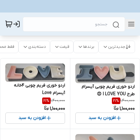
جدیدترین
برندها
قیمت
دسته‌بندی
فقط محص
اردو خوری فریم چوبی 4خانه
اردو خوری فریم چوبی آیسرام
آیسرام Love
طرح I LOVE YOU 😍
1,400,000
1,400,000
21
%
21
%
1,100,000
1,100,000
افزودن به سبد
افزودن به سبد