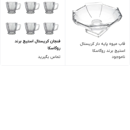
فنجان کریستال استیج برند
قاب میوه پایه دار کریستال
روگاسکا
استیج برند روگاسکا
ناموجود
تماس بگیرید