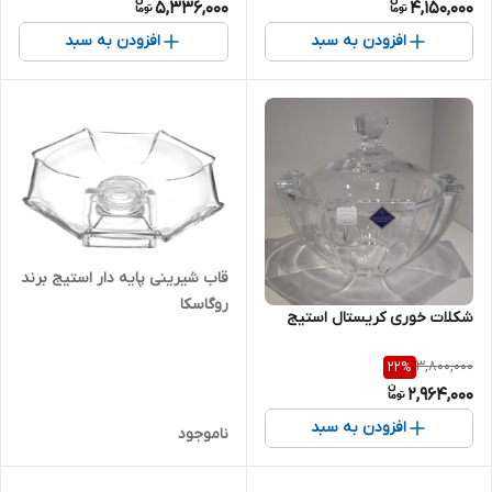
5,336,000
4,150,000
افزودن به سبد
افزودن به سبد
قاب شیرینی پایه دار استیج برند
روگاسکا
شکلات خوری کریستال استیج
3,800,000
22
%
2,964,000
افزودن به سبد
ناموجود