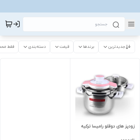
جدیدترین
برندها
قیمت
دسته‌بندی
فقط محص
زودپز های دوقلو رامیسا ترکیه