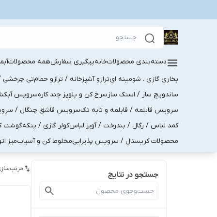
دسته‌بندی محصولات
خانه
پیگیری سفارش
همه محصولات
آبم
بخاری گازی . شومینه ای
ترازو آشپزخانه / ترازو حمام
تی چرخشی / 
ساندویچ ساز / اسنک ساز
سرخ کن و پلوپز چند کاره
سرویس آبکش . 
سرویس قابلمه / قابلمه و تابه تک
سرویس قاشق چنگال / سرویس 
کمد لباس / رگال / بندرخت / آویز لباس
کولر گازی / پنکه
گوشت کو
محصولات کریستال / سرویس پذیرایی
مخلوط کن و آسیاب
میز ات
مرتب‌سازی
جستجو در نتایج