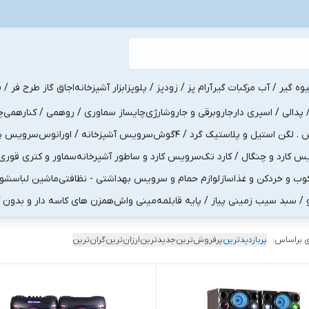
یوه گیر / آب مرکبات گیر
آرام پز / زودپز / پلوپز
ابزار آشپزخانه
اجاق گاز طرح فر / ف
پدالی / اسپری دار
جاروبرقی و جاروشارژی
چایساز سماوری / روهمی / کنارهمی
چ
لگن استیل و پلاستیک گرد / 4گوش
سرویس آشپزخانه / اورانوس
سرویس پذی
کارد و چنگال / کارد تک
سرویس کارد و ساطور آشپرخانه
سماور و کتری قوری
ب و خردکن و غذاساز
لوازم حمام و سرویس بهداشتی - نظافتی
ماشین لباسشو
و / سبد سیب زمینی پیاز / پایه قابلمه
مینی واش
همزن های کاسه دار و بدون 
 براساس:
پربازدیدترین
پرفروش‌ترین
جدیدترین
ارزان‌ترین
گران‌ترین