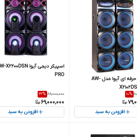
اسپیکر دیجی آیوا -X2200DSN
PRO
اسپیکر حرفه ای آیوا مدل AW-
X2102D
22
%
89,000,000
10
%
8
69,000,000
79,
افزودن به سبد
افزودن به سبد