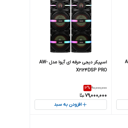
AW
اسپیکر دیجی حرفه ای آیوا مدل AW-
X2124DSP PRO
12
%
90,000,000
79,000,000
افزودن به سبد