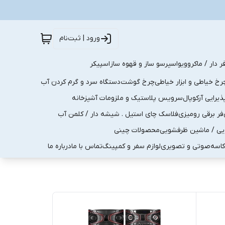
ورود | ثبت‌نام
ر دار / ماکروویو
اسپرسو ساز و قهوه ساز
اسپیکر
رخ خیاطی و ابزار خیاطی
چرخ گوشت
دستگاه سرد و گرم کردن آب
رایی آرکوپال
سرویس پلاستیک و ملزومات آشپزخانه
فر برقی رومیزی
فلاسک چای استیل . شیشه دار / کلمن آب
یی / ماشین ظرفشویی
محصولات چینی
کاسه
صوتی و تصویری
لوازم سفر و کمپینگ
تماس با ما
درباره ما