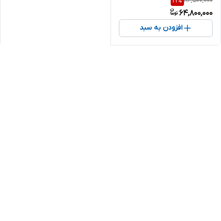
82,500,000
21
%
سایز 43 اینچ
64,800,000
افزودن به سبد