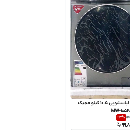
ماشین لباسشویی ۱۰.۵ کیلو مجیک
23
%
13
99,