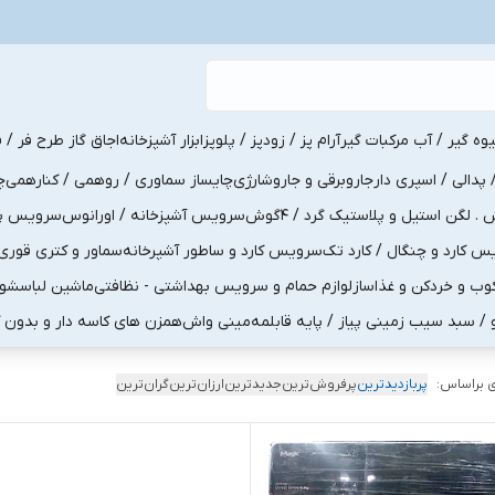
یوه گیر / آب مرکبات گیر
آرام پز / زودپز / پلوپز
ابزار آشپزخانه
اجاق گاز طرح فر / ف
پدالی / اسپری دار
جاروبرقی و جاروشارژی
چایساز سماوری / روهمی / کنارهمی
چ
لگن استیل و پلاستیک گرد / 4گوش
سرویس آشپزخانه / اورانوس
سرویس پذی
کارد و چنگال / کارد تک
سرویس کارد و ساطور آشپرخانه
سماور و کتری قوری
ب و خردکن و غذاساز
لوازم حمام و سرویس بهداشتی - نظافتی
ماشین لباسشو
و / سبد سیب زمینی پیاز / پایه قابلمه
مینی واش
همزن های کاسه دار و بدون 
 براساس:
پربازدیدترین
پرفروش‌ترین
جدیدترین
ارزان‌ترین
گران‌ترین