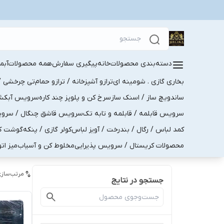
دسته‌بندی محصولات
خانه
پیگیری سفارش
همه محصولات
آبم
بخاری گازی . شومینه ای
ترازو آشپزخانه / ترازو حمام
تی چرخشی / 
ساندویچ ساز / اسنک ساز
سرخ کن و پلوپز چند کاره
سرویس آبکش . 
سرویس قابلمه / قابلمه و تابه تک
سرویس قاشق چنگال / سرویس 
کمد لباس / رگال / بندرخت / آویز لباس
کولر گازی / پنکه
گوشت کو
محصولات کریستال / سرویس پذیرایی
مخلوط کن و آسیاب
میز ات
مرتب‌سازی
جستجو در نتایج