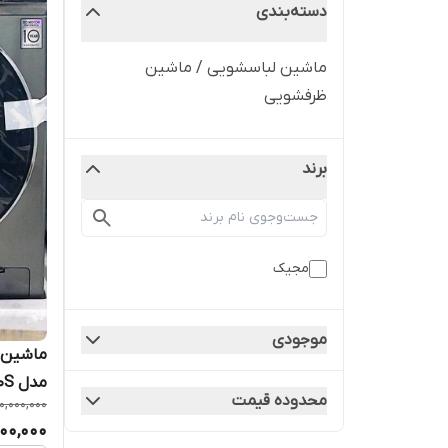
دسته‌بندی
ماشین لباسشویی / ماشین
ظرفشویی
برند
مجیک
موجودی
مدل MW-10520S
محدوده قیمت
0,000,000
800,000