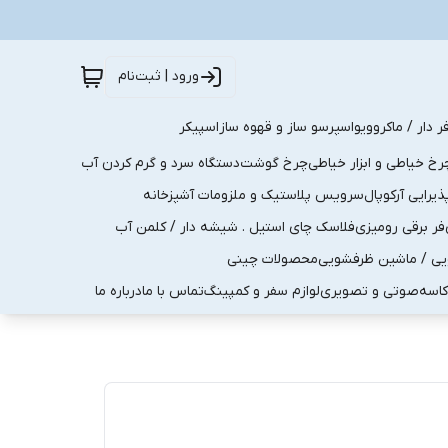
ورود | ثبت‌نام
ر دار / ماکروویو
اسپرسو ساز و قهوه ساز
اسپیکر
رخ خیاطی و ابزار خیاطی
چرخ گوشت
دستگاه سرد و گرم کردن آب
رایی آرکوپال
سرویس پلاستیک و ملزومات آشپزخانه
فر برقی رومیزی
فلاسک چای استیل . شیشه دار / کلمن آب
یی / ماشین ظرفشویی
محصولات چینی
کاسه
صوتی و تصویری
لوازم سفر و کمپینگ
تماس با ما
درباره ما