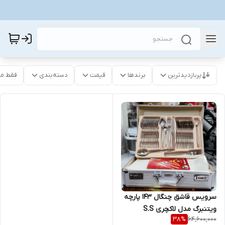
پربازدیدترین
برندها
قیمت
دسته‌بندی
فقط م
سرویس قاشق چنگال ۱۴۳ پارچه
ویتنبرگ مدل لاکچری S.S
64,600,000
38
%