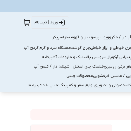
ورود | ثبت‌نام
ر دار / ماکروویو
اسپرسو ساز و قهوه ساز
اسپیکر
رخ خیاطی و ابزار خیاطی
چرخ گوشت
دستگاه سرد و گرم کردن آب
رایی آرکوپال
سرویس پلاستیک و ملزومات آشپزخانه
فر برقی رومیزی
فلاسک چای استیل . شیشه دار / کلمن آب
یی / ماشین ظرفشویی
محصولات چینی
کاسه
صوتی و تصویری
لوازم سفر و کمپینگ
تماس با ما
درباره ما