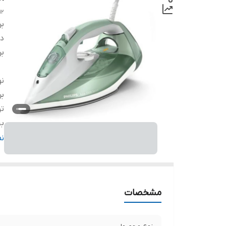
12
بر
دس
بر
ن
بر
تو
بخ
بخ
ن
ظ
قا
س
مشخصات
نش
ج
س