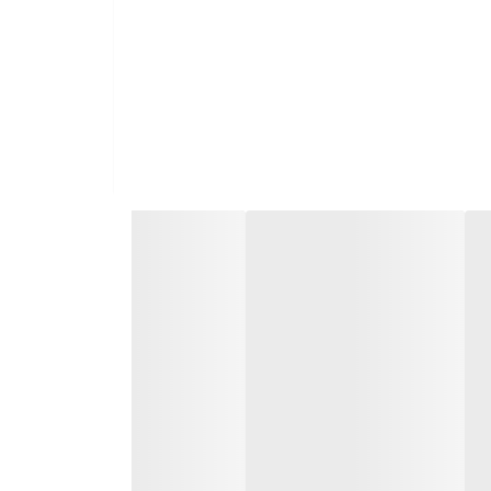
 پیوسته
45
گرم بخار تولید کند که به راحتی میتواند
2600
واتی این دستگاه در کمتر از 30 ثانیه می‌تواند بخار
ن و جلوگیری از ایجاد اختلال در اتو کشی به مرور