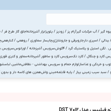
یوه گیر / آب مرکبات گیر
آرام پز / زودپز / پلوپز
ابزار آشپزخانه
اجاق گاز طرح فر / ف
پدالی / اسپری دار
جاروبرقی و جاروشارژی
چایساز سماوری / روهمی / کنارهمی
چ
لگن استیل و پلاستیک گرد / 4گوش
سرویس آشپزخانه / اورانوس
سرویس پذی
کارد و چنگال / کارد تک
سرویس کارد و ساطور آشپرخانه
سماور و کتری قوری
ب و خردکن و غذاساز
لوازم حمام و سرویس بهداشتی - نظافتی
ماشین لباسشو
و / سبد سیب زمینی پیاز / پایه قابلمه
مینی واش
همزن های کاسه دار و بدون 
و فیلیپس مدل DST 7012