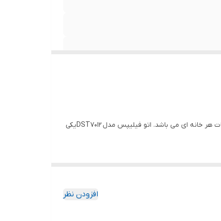
مات هر خانه ای می باشد. اتو فیلیپس مدل
DST7012
یکی
رد. البته این کفی طبق ادعای کمپانی فیلیپس در صورت
شده است که برای اتو کردن یقه لباس‌ها و بین دکمه
افزودن نظر