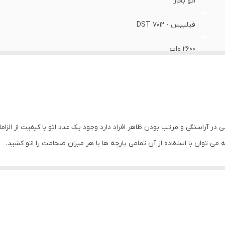
اتو بخار
خاردهی عمومی
:
✔
یستم خاموشی خودکار
:
پس از 8 دقیقه
فیلیپس - DST 7012
یستم رسوب زدایی
:
✔
2600 وات
خزن رسوب
:
✔
45 گرم در دقیقه
220 گرم بر دقیقه
300 میلی لیتر
در آراستگی و مرتب بودن ظاهر افراد دارد وجود یک عدد اتو با کیفیت از الزا
 می توان با استفاده از آن تمامی پارچه ها با هر میزان ضخامت را اتو کشید
.
✔
✔
ید پیشرفته بوده که به راحتی شکسته نمیشود و رد برق روی لباس باقی نمی‌گذا
در برابر ضربه نیز مقاوم است. نوک کفی اتو
PHILIPS DST7012
گونه‌ای طراحی 
✔
✔