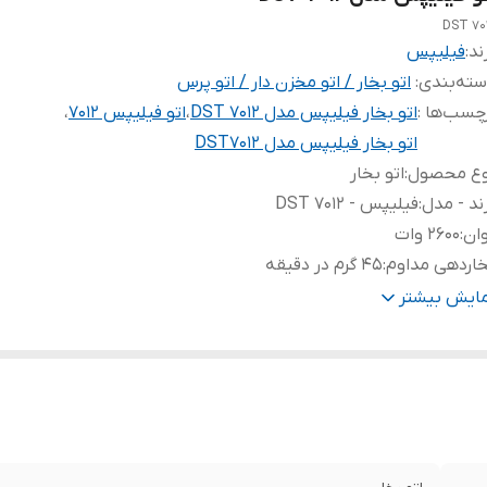
DST 70
ند:
فیلیپس
ته‌بندی
:
اتو بخار / اتو مخزن دار / اتو پرس
چسب‌ها :
اتو بخار فیلیپس مدل DST 7012
،
اتو فیلیپس 7012
،
اتو بخار فیلیپس مدل DST7012
وع محصول
:
اتو بخار
ند - مدل
:
فیلیپس - DST 7012
ان
:
2600 وات
اردهی مداوم
:
45 گرم در دقیقه
اردهی لحظه ای
:
220 گرم بر دقیقه
مایش بیشتر
رفیت مخزن آب
:
300 میلی لیتر
بلیت تنظیم دما خودکار
:
✔
یستم ضد چکه
:
✔
انگر آماده به کار
:
✔
نس کفی
:
✔
یستم قطع کن خودکار
:
✔