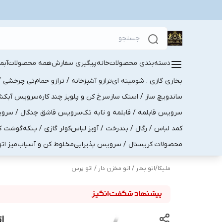
دسته‌بندی محصولات
خانه
پیگیری سفارش
همه محصولات
آبم
بخاری گازی . شومینه ای
ترازو آشپزخانه / ترازو حمام
تی چرخشی / 
ساندویچ ساز / اسنک ساز
سرخ کن و پلوپز چند کاره
سرویس آبکش . 
سرویس قابلمه / قابلمه و تابه تک
سرویس قاشق چنگال / سرویس 
کمد لباس / رگال / بندرخت / آویز لباس
کولر گازی / پنکه
گوشت کو
محصولات کریستال / سرویس پذیرایی
مخلوط کن و آسیاب
میز ات
ملیکا
/
اتو بخار / اتو مخزن دار / اتو پرس
ات