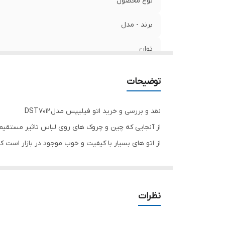
نوع محصول
ب
س
برند - مدل
س
توان
م
بخاردهی مداوم
توضیحات
بخاردهی لحظه ای
نقد و بررسی و خرید اتو فیلیپس مدل
DST7012
ظرفیت مخزن آب
از آنجایی که چین و چروک های روی لباس تاثیر مستقیمی 
از اتو های بسیار با کیفیت و خوب موجود در بازار است که
قابلیت تنظیم دما خودکار
کفی اتو
DST7012
فیلیپس
سیستم ضد چکه
جنس کفی به کار رفته در اتو
DST7012
از نوع استیم گلا
برخورد با دکمه‌های شلوار جین خط و خشی هم نمی‌بیند و 
نشانگر آماده به کار
نظرات
به راحتی حرکت کند و چین و چروک را از بین ببرد
.
جنس کفی
قدرت اتو بخار فیلیپس مدل
Philips DST7012