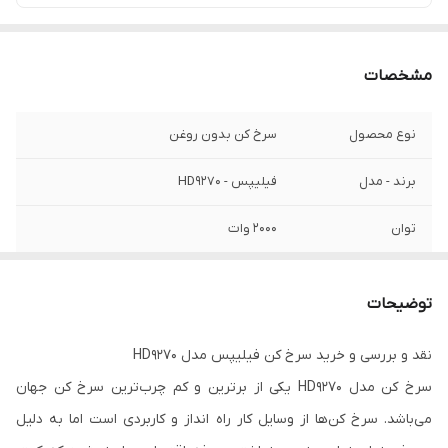
مشخصات
نوع محصول
سرخ کن بدون روغن
برند - مدل
فیلیپس - HD9270
توان
2000 وات
ابعاد
403*315*307 میلی متر
توضیحات
جنس بدنه خارجی
پلاستیک
نقد و بررسی و خرید سرخ کن فیلیپس مدل
HD9270
جنس بدنه داخلی
نچسب ضد خش
سرخ کن مدل
HD9270
یکی از برترین و کم چرب‌ترین سرخ کن جهان
ظرفیت
1/2 کیلوگرم - 5 نفره
می‌باشد. سرخ کن‌ها از وسایل کار راه انداز و کاربردی است اما به دلیل