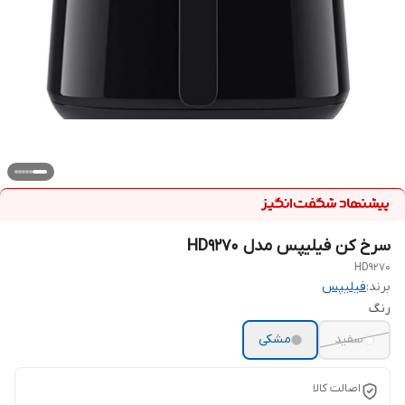
سرخ کن فیلیپس مدل HD9270
HD9270
برند:
فیلیپس
رنگ
سفید
مشکی
اصالت کالا