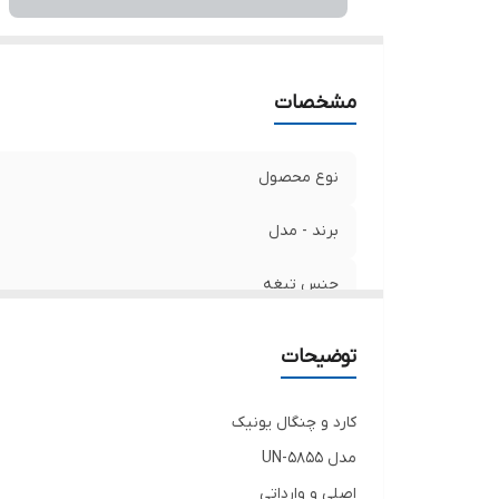
مشخصات
نوع محصول
برند - مدل
جنس تیغه
جنس دسته
توضیحات
سایر ویژگی‌ها
کارد و چنگال یونیک
مدل UN-5855
اصلی و وارداتی