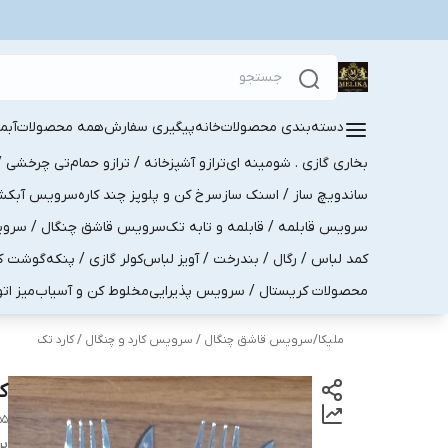
دسته‌بندی محصولات
خانه
پیگیری سفارش
همه محصولات
آبم
بخاری گازی . شومینه ای
ترازو آشپزخانه / ترازو حمام
تی چرخشی / 
ساندویچ ساز / اسنک ساز
سرخ کن و پلوپز چند کاره
سرویس آبکش . 
سرویس قابلمه / قابلمه و تابه تک
سرویس قاشق چنگال / سرویس 
کمد لباس / رگال / بندرخت / آویز لباس
کولر گازی / پنکه
گوشت کو
محصولات کریستال / سرویس پذیرایی
مخلوط کن و آسیاب
میز ات
ملیکا
/
سرویس قاشق چنگال / سرویس کارد و چنگال / کارد تک
کا
55
بر