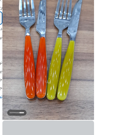
ر
دس
بر
ن
بر
ج
ج
سا
ن
وی