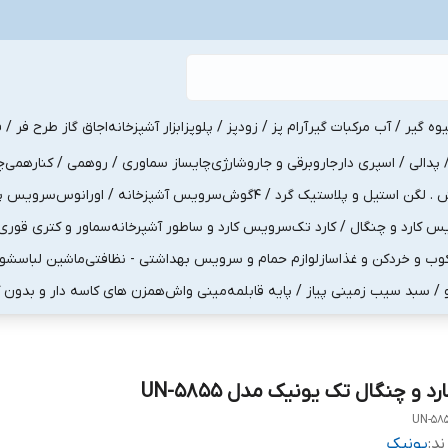
یوه گیر / آب مرکبات گیر
آرام پز / زودپز / پلوپز
ابزار آشپزخانه
اجاق گاز طرح فر / ف
پدالی / اسپری دار
جاروبرقی و جاروشارژی
چایساز سماوری / روهمی / کنارهمی
چ
لگن استیل و پلاستیک گرد / 4گوش
سرویس آشپزخانه / اورانوس
سرویس پذی
کارد و چنگال / کارد تک
سرویس کارد و ساطور آشپرخانه
سماور و کتری قوری
ب و خردکن و غذاساز
لوازم حمام و سرویس بهداشتی - نظافتی
ماشین لباسشو
و / سبد سیب زمینی پیاز / پایه قابلمه
مینی واش
همزن های کاسه دار و بدون 
رد و چنگال تک یونیک مدل UN-5855
UN-58
ند:
یونیک