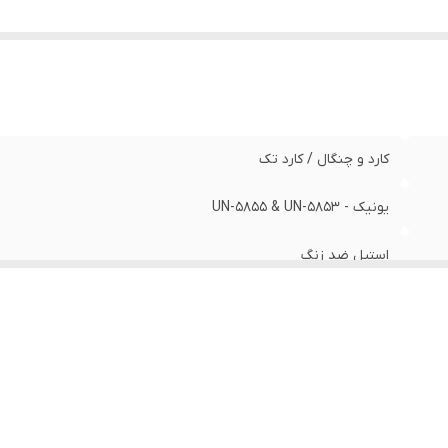
کارد و چنگال / کارد تک
یونیک - UN-5855 & UN-5853
استیل ضد زنگ
باکالیت
تیغه یک تکه است و از دسته جدا نمیشود‌ / بسیار تیز / این محصول