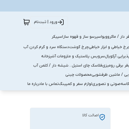
ورود | ثبت‌نام
ر دار / ماکروویو
اسپرسو ساز و قهوه ساز
اسپیکر
رخ خیاطی و ابزار خیاطی
چرخ گوشت
دستگاه سرد و گرم کردن آب
رایی آرکوپال
سرویس پلاستیک و ملزومات آشپزخانه
فر برقی رومیزی
فلاسک چای استیل . شیشه دار / کلمن آب
یی / ماشین ظرفشویی
محصولات چینی
کاسه
صوتی و تصویری
لوازم سفر و کمپینگ
تماس با ما
درباره ما
اصالت کالا