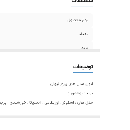
مشخصات
نوع محصول
تعداد
برند
جنس محصول
توضیحات
انواع مدل های پارچ لیوان
برند : بوهمن و...
مدل های : اسکوئر . اوریگامی . آنجلیکا . خورشیدی . پریما .
فوق العاده زیبا . جدید . باکیفیت
دارای : 1عدد پارچ - 6عدد لیوان