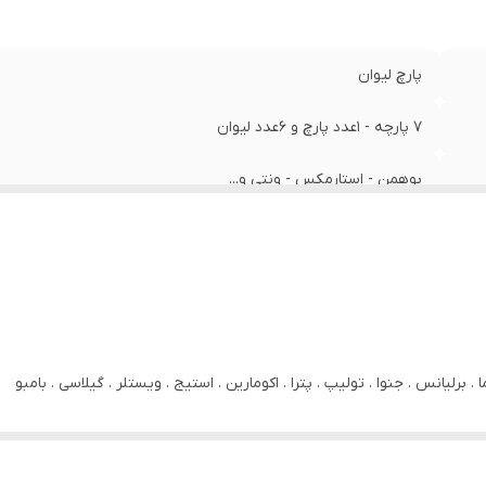
پارچ لیوان
7 پارچه - 1عدد پارچ و 6عدد لیوان
بوهمن - استارمکس - ونتی و...
کریستال
 برلیانس . جنوا . تولیپ . پترا . اکومارین . استیج . ویستلر . گیلاسی . بامبو