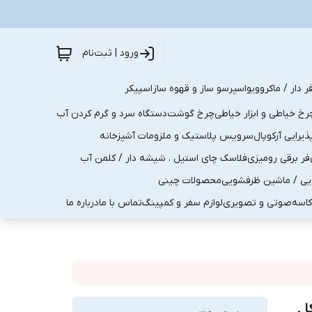
ورود | ثبت‌نام
ر دار / ماکروویو
اسپرسو ساز و قهوه ساز
اسپیکر
رخ خیاطی و ابزار خیاطی
چرخ گوشت
دستگاه سرد و گرم کردن آب
رایی آرکوپال
سرویس پلاستیک و ملزومات آشپزخانه
فر برقی رومیزی
فلاسک چای استیل . شیشه دار / کلمن آب
یی / ماشین ظرفشویی
محصولات چینی
کاسه
صوتی و تصویری
لوازم سفر و کمپینگ
تماس با ما
درباره ما
 .