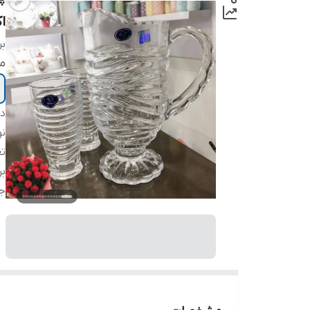
ا
بر
م
دس
ن
تع
بر
ج