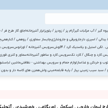
یوه گیر / آب مرکبات گیر
آرام پز / زودپز / پلوپز
ابزار آشپزخانه
اجاق گاز طرح فر / ف
پدالی / اسپری دار
جاروبرقی و جاروشارژی
چایساز سماوری / روهمی / کنارهمی
چ
لگن استیل و پلاستیک گرد / 4گوش
سرویس آشپزخانه / اورانوس
سرویس پذی
کارد و چنگال / کارد تک
سرویس کارد و ساطور آشپرخانه
سماور و کتری قوری
ب و خردکن و غذاساز
لوازم حمام و سرویس بهداشتی - نظافتی
ماشین لباسشو
و / سبد سیب زمینی پیاز / پایه قابلمه
مینی واش
همزن های کاسه دار و بدون 
ارچ لیوان خارجی . اسکوئر . اوریگامی . خورشیدی . آنجلیکا