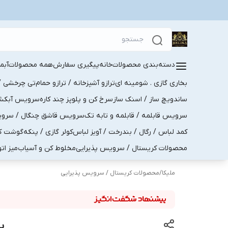
دسته‌بندی محصولات
خانه
پیگیری سفارش
همه محصولات
آبم
بخاری گازی . شومینه ای
ترازو آشپزخانه / ترازو حمام
تی چرخشی / 
ساندویچ ساز / اسنک ساز
سرخ کن و پلوپز چند کاره
سرویس آبکش . 
سرویس قابلمه / قابلمه و تابه تک
سرویس قاشق چنگال / سرویس 
کمد لباس / رگال / بندرخت / آویز لباس
کولر گازی / پنکه
گوشت کو
محصولات کریستال / سرویس پذیرایی
مخلوط کن و آسیاب
میز ات
ملیکا
/
محصولات کریستال / سرویس پذیرایی
پ