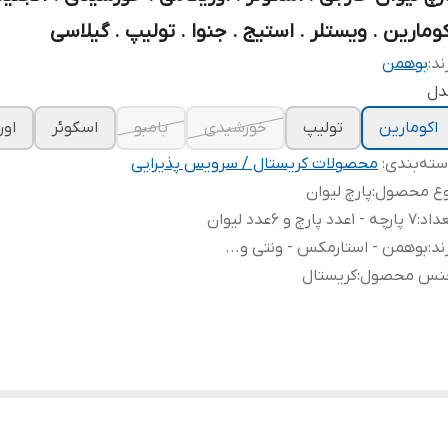
کومارین . ویستلر . استیج . جنوا . تولیپ . گیلاسی
ند:
بوهمن
دل
اکومارین
تولیپ
خورشیدی
بامبو
اسکوئر
اور
ته‌بندی
:
محصولات کریستال / سرویس پذیرایی
وع محصول
:
پارچ لیوان
داد
:
7 پارچه - 1عدد پارچ و 6عدد لیوان
ند
:
بوهمن - استارمکس - ونتی و...
نس محصول
:
کریستال