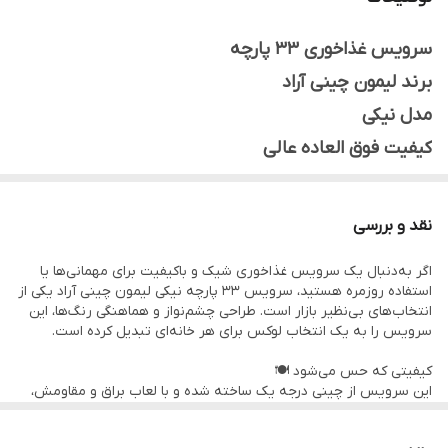
رنگ لب
لب طلایی
سرویس غذاخوری ۳۳ پارچه
کیفیت
فوق‌العاده‌عالی
برند لیمون چینی آراد
مدل نیکی
کیفیت فوق العاده عالی
جذاب و جدید
دارای
نقد و بررسی
پلو خوری ۶ عدد
اگر به‌دنبال یک سرویس غذاخوری شیک و باکیفیت برای مهمانی‌ها یا
خورشت خوری ۶ عدد
استفاده روزمره هستید، سرویس ۳۳ پارچه نیکی لیمون چینی آراد یکی از
ميوه خوری ۶عدد
انتخاب‌های بی‌نظیر بازار است. طراحی چشم‌نواز و هماهنگی رنگ‌ها، این
سرویس را به یک انتخاب لوکس برای هر خانه‌ای تبدیل کرده است.
پیاله ماست ۶ عدد
کیفیتی که حس می‌شود 🍽️
دیس ۱ عدد
این سرویس از چینی درجه یک ساخته شده و با لعاب براق و مقاومش،
کاسه سالاد ۱ عدد
در برابر شست‌وشو و حرارت مقاومت بسیار خوبی دارد. از آنجایی که
چینی، انتخاب اصلی خانواده‌هایی است که به دوام و ظاهر اهمیت
اردو مستطیل ۱ عدد