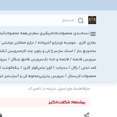
دسته‌بندی محصولات
خانه
پیگیری سفارش
همه محصولات
آبم
بخاری گازی . شومینه ای
ترازو آشپزخانه / ترازو حمام
تی چرخشی / 
ساندویچ ساز / اسنک ساز
سرخ کن و پلوپز چند کاره
سرویس آبکش . 
سرویس قابلمه / قابلمه و تابه تک
سرویس قاشق چنگال / سرویس 
کمد لباس / رگال / بندرخت / آویز لباس
کولر گازی / پنکه
گوشت کو
محصولات کریستال / سرویس پذیرایی
مخلوط کن و آسیاب
میز ات
ملیکا
/
فلاسک چای استیل . شیشه دار / کلمن آب