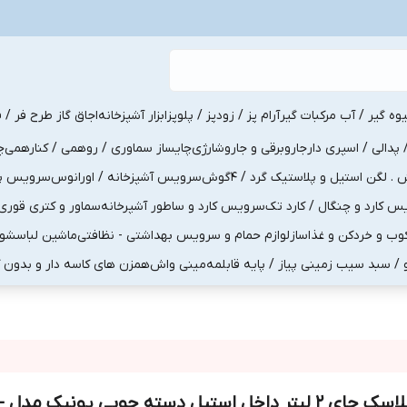
یوه گیر / آب مرکبات گیر
آرام پز / زودپز / پلوپز
ابزار آشپزخانه
اجاق گاز طرح فر / ف
پدالی / اسپری دار
جاروبرقی و جاروشارژی
چایساز سماوری / روهمی / کنارهمی
چ
لگن استیل و پلاستیک گرد / 4گوش
سرویس آشپزخانه / اورانوس
سرویس پذی
کارد و چنگال / کارد تک
سرویس کارد و ساطور آشپرخانه
سماور و کتری قوری
ب و خردکن و غذاساز
لوازم حمام و سرویس بهداشتی - نظافتی
ماشین لباسشو
و / سبد سیب زمینی پیاز / پایه قابلمه
مینی واش
همزن های کاسه دار و بدون 
فلاسک چا