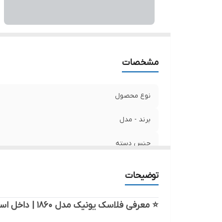
ام
سا
مشخصات
نوع محصول
برند - مدل
جنس دسته
نوع عایق
توضیحات
جنس بدنه خارجی
⭐ معرفی فلاسک یونیک مدل ۱۸۶۰ | داخل استیل با دسته چوبی شیک و مقاوم
جنس بدنه داخلی