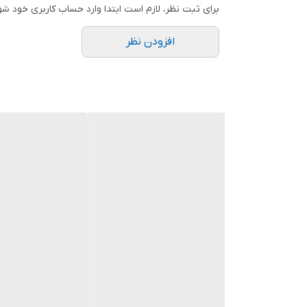
برای ثبت نظر، لازم است ابتدا وارد حساب کاربری خود شو
🌟 ۳. دسته چوبی محکم و ارگونومیک
دسته چوبی این مدل فقط زیبا نیست؛
افزودن نظر
بلکه:
کاملاً محکم
بسیار خوش‌دست
مناسب استفاده طولانی‌مدت
است و حس یک فلاسک حرفه‌ای را منتقل می‌کند.
🌟 ۴. درب ضد نشت
درب اصلی با واشر سیلیکونی کاملاً ضد نشت است.
🌟 ۵. ظاهر شیک، سبک، مناسب هدیه
طراحی دسته چوبی + بدنه براق، باعث شده این فلاسک 
💡 مزایای فلاسک یونیک دسته چوبی ۱۸۶۰
ترکیب استیل + چوب = ظاهر خاص و لاکچری
کیفیت ساخت بسیار بالا
مناسب هدیه، سفر، کمپ و محل کار
کاملاً ضد نشت
وزن مناسب با حمل آسان
بدون طعم‌دادن به نوشیدنی
ماندگاری حرارت واقعی و تست‌شده