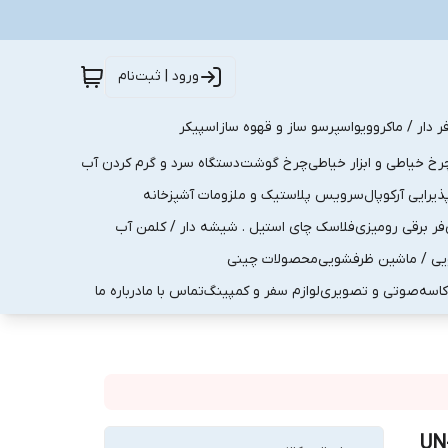
ورود | ثبت‌نام
ر دار / ماکروویو
اسپرسو ساز و قهوه ساز
اسپیکر
رخ خیاطی و ابزار خیاطی
چرخ گوشت
دستگاه سرد و گرم کردن آب
رایی آرکوپال
سرویس پلاستیک و ملزومات آشپزخانه
فر برقی رومیزی
فلاسک چای استیل . شیشه دار / کلمن آب
یی / ماشین ظرفشویی
محصولات چینی
کاسه
صوتی و تصویری
لوازم سفر و کمپینگ
تماس با ما
درباره ما
ی ۲ لیتر داخل استیل دسته چوبی یونیک مدل UN-