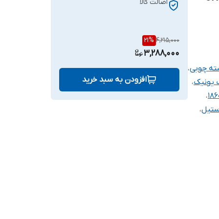
اصالت کالا
21
%
4,215,000
3,288,000
ته چوبی
،
افزودن به سبد خرید
 یونیک
،
،
ستیل
،