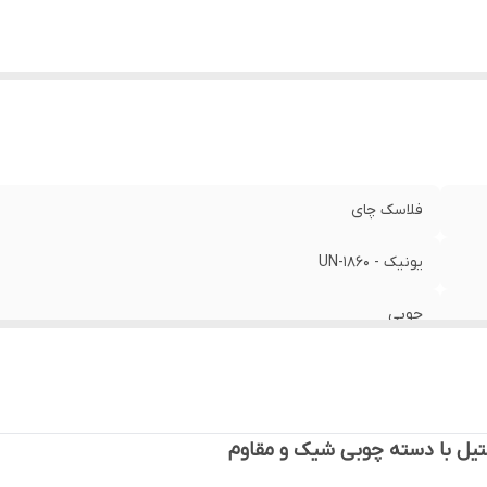
کانات نگهداری نوشیدنی
:
۱۲ الی ۲۴ ساعت گرم و سرد
یز
:
۲ لیتر
فلاسک چای
یونیک - UN-1860
چوبی
دوجداره
استیل
استیل