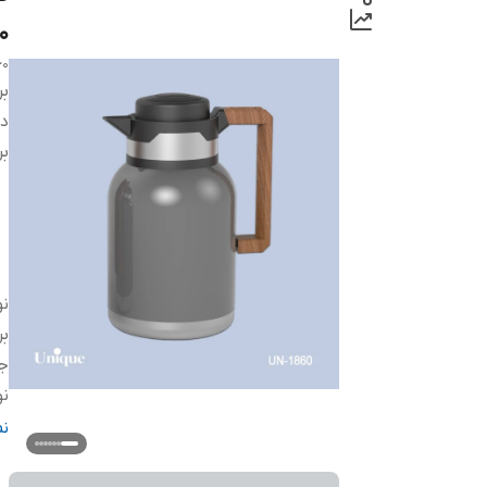
0
60
بر
دس
بر
ن
بر
ج
نو
ج
ن
ج