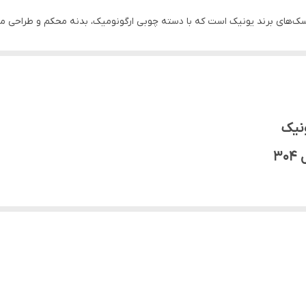
باکیفیت‌ترین فلاسک‌های برند یونیک است که با دسته چوبی ارگونومیک، بدنه محکم و 
۱۲ الی ۲۴ ساعت گرم و سرد
 شیک، از نظر کیفیت عایق و مواد ساخت کاملاً استاندارد و حرفه‌ای است و نوشی
۲ لیتر
ار ایده‌آل است.