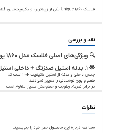
فلاسک Unique 1860 یکی از زیباترین و 
امکانات نگهداری نوشیدنی
استفاده روزمره تبدیل شده است. این فلاسک علاوه بر ظاهر
سایز
نقد و بررسی
🔍 ویژگی‌های اصلی فلاسک مدل 1860 یونیک
🌟 ۱. بدنه استیل ضدزنگ + داخلی استیل 304
جنس داخلی و بدنه از استیل باکیفیت 304 است که:
طعم و بوی نوشیدنی را تغییر نمی‌دهد
در برابر ضربه، رطوبت و خط‌وخش بسیار مقاوم است
ماندگاری بسیار زیادی دارد
🌟 ۲. عایق دوجداره وکیوم با حفظ دما طولانی
نظرات
این فلاسک قادر است نوشیدنی را:
بین 12 تا 24 ساعت گرم
و 24 ساعت سرد نگه دارد
شما هم درباره این محصول نظر خود را بنویسید.
این عملکرد برای سفر، کوهنوردی، محل کار و رانندگان بسی