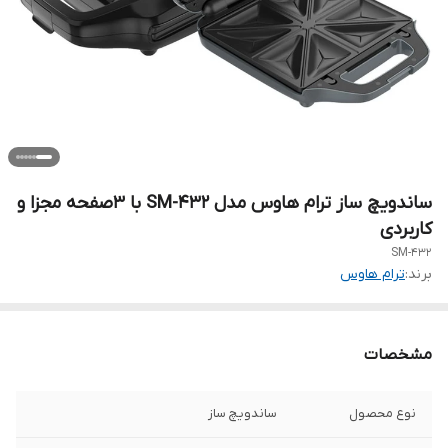
ساندویچ ساز ترام هاوس مدل SM-432 با 3صفحه مجزا و
کاربردی
SM-432
برند:
ترام هاوس
مشخصات
نوع محصول
ساندویچ ساز