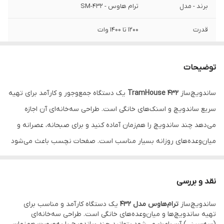
برند - مدل
ترام هاوس - SM-432
قدرت
1200 تا 1400 وات
ولتاژ برق ورودی
220/240 ولت
توضیحات
فرکانس
50/60 هرتز
ساندویچ‌ساز
TramHouse 432
یک دستگاه جمع‌وجور و کارآمد برای تهیه
تعداد صفحه
3 صفحه - گریل، وافل و ساندویچ‌ساز
سریع ساندویچ و اسنک‌های خانگی است. طراحی سه‌خانه‌ای آن اجازه
مشبک
می‌دهد چند ساندویچ را هم‌زمان آماده کنید و برای صبحانه‌، عصرانه و
جنس صفحه
روکش نچسب PTFE
میان‌وعده‌های روزانه بسیار مناسب است. صفحات نچسب باعث می‌شود
مواد به سطح نچسبند و تمیزکاری با یک دستمال ساده انجام شود. اگر
کابل برق
دوشاخه VDE
دنبال یک ساندویچ‌ساز خانگی با عملکرد سریع و قیمت مناسب هستید،
نقد و بررسی
این مدل یکی از بهترین گزینه‌های بازار است.
ساندویچ‌ساز
ترام‌هاوس مدل 432
یک دستگاه کارآمد و مناسب برای
تهیه ساندویچ‌ها و میان‌وعده‌های خانگی است. طراحی سه‌خانه‌ای