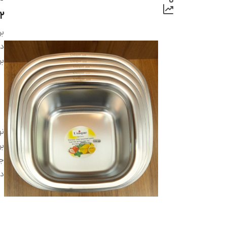
۲
بر
دس
بر
ن
بر
ج
در