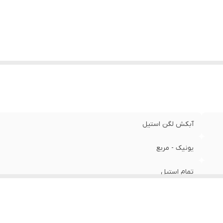
آبکش لگن استیل
یونیک - مربع
تمام استیل
۲۴ / ۲۶ / ۲۸ / ۳۰ / ۳۲