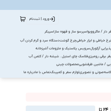
ورود | ثبت‌نام
ر دار / ماکروویو
اسپرسو ساز و قهوه ساز
اسپیکر
رخ خیاطی و ابزار خیاطی
چرخ گوشت
دستگاه سرد و گرم کردن آب
رایی آرکوپال
سرویس پلاستیک و ملزومات آشپزخانه
فر برقی رومیزی
فلاسک چای استیل . شیشه دار / کلمن آب
یی / ماشین ظرفشویی
محصولات چینی
کاسه
صوتی و تصویری
لوازم سفر و کمپینگ
تماس با ما
درباره ما
سرویس ۱۰ پارچه آبکش لگن ۴گوش / مربع یونیک از سایز ۲۴ تا