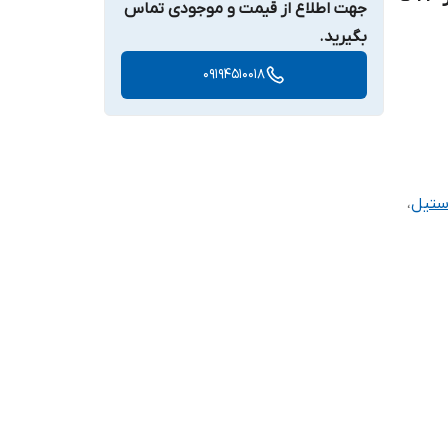
جهت اطلاع از قیمت و موجودی تماس
بگیرید.
09194510018
ستیل
،