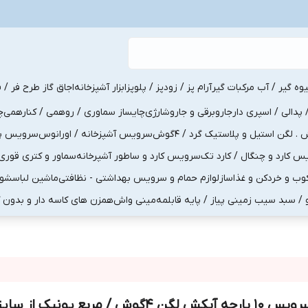
یوه گیر / آب مرکبات گیر
آرام پز / زودپز / پلوپز
ابزار آشپزخانه
اجاق گاز طرح فر / ف
پدالی / اسپری دار
جاروبرقی و جاروشارژی
چایساز سماوری / روهمی / کنارهمی
چ
لگن استیل و پلاستیک گرد / 4گوش
سرویس آشپزخانه / اورانوس
سرویس پذی
کارد و چنگال / کارد تک
سرویس کارد و ساطور آشپرخانه
سماور و کتری قوری
ب و خردکن و غذاساز
لوازم حمام و سرویس بهداشتی - نظافتی
ماشین لباسشو
و / سبد سیب زمینی پیاز / پایه قابلمه
مینی واش
همزن های کاسه دار و بدون 