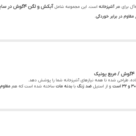
آبکش و لگن ۴گوش در سایزهای ۲۴، ۲۶، ۲۸، ۳۰ و ۳۲
ه‌آل برای هر
آشپزخانه
است. این مجموعه شامل
مقاوم در برابر خوردگی
.
اده، طراحی شده تا همه نیازهای آشپزخانه شما را پوشش دهد.
و از استیل
ضد زنگ
با
بدنه مات
ساخته شده است که هم
مقاوم 
، آشپزی راحت و با کیفیت را تجربه خواهید کرد. این محصول دوام بالا و طراحی
الا
و
نگهداری آسان
.
نگشت.
و شستشو است.
ث
آبگیری سریع و کامل
می‌شوند و در عین حال مواد غذایی کوچک (مثل برنج یا حب
ای استفاده‌های مختلف، از
شستشوی سبزیجات و میوه‌ها تا آبگیری ماکارونی و 