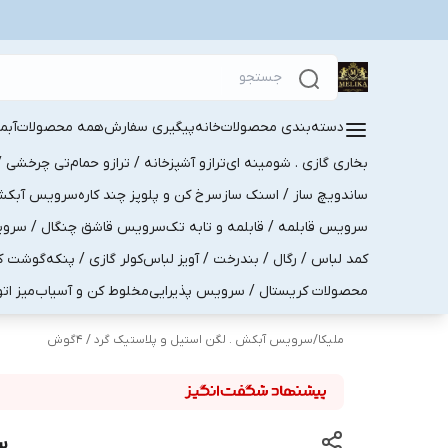
دسته‌بندی محصولات
خانه
پیگیری سفارش
همه محصولات
آبم
بخاری گازی . شومینه ای
ترازو آشپزخانه / ترازو حمام
تی چرخشی / 
ساندویچ ساز / اسنک ساز
سرخ کن و پلوپز چند کاره
سرویس آبکش . 
سرویس قابلمه / قابلمه و تابه تک
سرویس قاشق چنگال / سرویس 
کمد لباس / رگال / بندرخت / آویز لباس
کولر گازی / پنکه
گوشت کو
محصولات کریستال / سرویس پذیرایی
مخلوط کن و آسیاب
میز ات
ملیکا
/
سرویس آبکش . لگن استیل و پلاستیک گرد / 4گوش