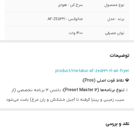
نوع محصول
سرخ کن - هواپز
برند - مدل
متالوکس - AF-ZE5321
توان مصرفی
1400 وات
ظرفیت
6 لیتر
توضیحات
جنس مخزن
نچسب
product/metalux-af-ze5231-6l-air-fryer
کنترل پنل
لمسی
💎 نقاط قوت اصلی (Pros):
تکنولوژی
پخت ترکیبی - گردش هوای 360 درجه
تنوع برنامه‌ها (12 Preset Master):
داشتن 12 برنامه تخصصی (از
سیب زمینی و پیتزا گرفته تا آجیل خشک‌کن و ران مرغ) باعث می‌شود
امکانات ویژه
کاهش مصرف 90 درصدی روغن
کاربر احساس کند یک سرآشپز کوچک در خانه دارد. این تنوع، دایره
برنامه پخت
12 برنامه
استفاده از دستگاه را بسیار گسترش می‌دهد.
نقد و بررسی
سرعت و کارایی (1400W Power):
توان 1400 وات در کنار گردش هوای