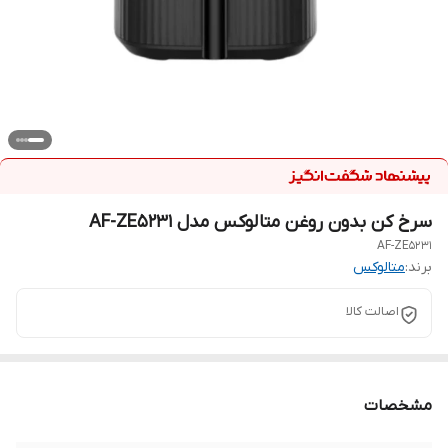
سرخ کن بدون روغن متالوکس مدل AF-ZE5231
AF-ZE5231
برند:
متالوکس
اصالت کالا
مشخصات