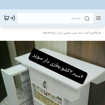
ملیکا
/
میز اتو / سبد سیب زمینی پیاز / پایه قابلمه