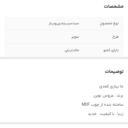
مشخصات
نوع محصول
سبد‌سیب‌زمینی‌و‌پیاز
طرح
سوپر‌
دارای کشو
حالت‌ریلی‌‌
دارای
جای‌مخصوص‌برای‌بطری‌و...
توضیحات
برند
عروس‌نوین
جا پیازی کمدی
برند : عروس نوین
ساخته شده از چوب MDF
زیبا . با کیفیت . جدید
در رنگبندی متنوع