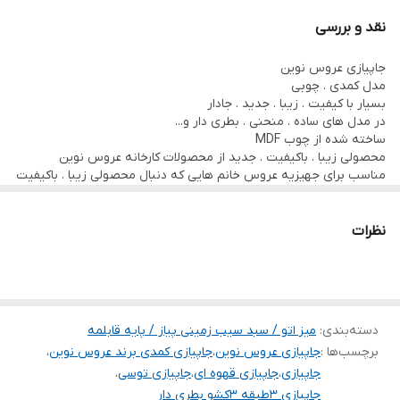
در مدل های متفاوت
نقد و بررسی
دارای کشو . سبد های حصیری . پارچه
جاپیازی عروس نوین
مدل کمدی . چوبی
بسیار با کیفیت . زیبا . جدید . جادار
در مدل های ساده . منحنی . بطری دار و...
ساخته شده از چوب MDF
محصولی زیبا . باکیفیت . جدید از محصولات کارخانه عروس نوین
مناسب برای جهیزیه عروس خانم هایی که دنبال محصولی زیبا . باکیفیت
و جدید هستند.
با قیمت هایی استثنایی
نظرات
دسته‌بندی
:
میز اتو / سبد سیب زمینی پیاز / پایه قابلمه
برچسب‌ها :
جاپیازی عروس نوین
،
جاپیازی کمدی برند عروس نوین
،
جاپیازی
،
جاپیازی قهوه ای
،
جاپیازی توسی
،
جاپیازی 3طبقه 3کشو بطری دار