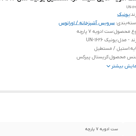
UN-16
ند:
یونیک
ته‌بندی
:
سرویس آشپزخانه / اورانوس
وع محصول
:
ست ادویه 7 پارچه
ند - مدل
:
یونیک UN-1626
یه‌
:
استیل / مستطیل
نس محصول
:
کریستال پیرکس
ع درب
:
استیل - نمک پاشی / ریز - متوسط - کامل
مایش بیشتر
کانات
:
شیشه فوق العاده شفاف
ست ادویه 7 پارچه