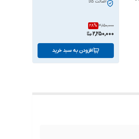
اصالت کالا
28
%
3,150,000
2,250,000
افزودن به سبد خرید