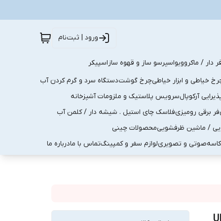
ورود | ثبت‌نام
ر دار / ماکروویو
اسپرسو ساز و قهوه ساز
اسپیکر
رخ خیاطی و ابزار خیاطی
چرخ گوشت
دستگاه سرد و گرم کردن آب
رایی آرکوپال
سرویس پلاستیک و ملزومات آشپزخانه
فر برقی رومیزی
فلاسک چای استیل . شیشه دار / کلمن آب
یی / ماشین ظرفشویی
محصولات چینی
کاسه
صوتی و تصویری
لوازم سفر و کمپینگ
تماس با ما
درباره ما