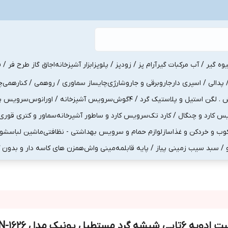
یوه گیر / آب مرکبات گیر
آرام پز / زودپز / پلوپز
ابزار آشپزخانه
اجاق گاز طرح فر / ف
پدالی / اسپری دار
جاروبرقی و جاروشارژی
چایساز سماوری / روهمی / کنارهمی
چ
لگن استیل و پلاستیک گرد / 4گوش
سرویس آشپزخانه / اورانوس
سرویس پذی
کارد و چنگال / کارد تک
سرویس کارد و ساطور آشپرخانه
سماور و کتری قوری
ب و خردکن و غذاساز
لوازم حمام و سرویس بهداشتی - نظافتی
ماشین لباسشو
و / سبد سیب زمینی پیاز / پایه قابلمه
مینی واش
همزن های کاسه دار و بدون 
ویه 6تایی شیشه گرد مستطیل یونیک مدل UN-1626