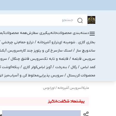
دسته‌بندی محصولات
خانه
پیگیری سفارش
همه محصولات
آبم
بخاری گازی . شومینه ای
ترازو آشپزخانه / ترازو حمام
تی چرخشی / 
ساندویچ ساز / اسنک ساز
سرخ کن و پلوپز چند کاره
سرویس آبکش . 
سرویس قابلمه / قابلمه و تابه تک
سرویس قاشق چنگال / سرویس 
کمد لباس / رگال / بندرخت / آویز لباس
کولر گازی / پنکه
گوشت کو
محصولات کریستال / سرویس پذیرایی
مخلوط کن و آسیاب
میز ات
ملیکا
/
سرویس آشپزخانه / اورانوس
ست اد