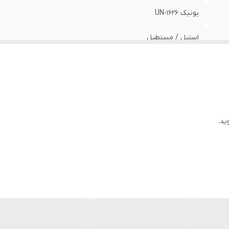
یونیک UN-1626
استیل / مستطیل
کریستال پیرکس
استیل - نمک پاشی / ریز - متوسط - کامل
شیشه فوق العاده شفاف
ید.