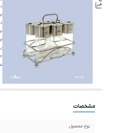
26
بر
دس
ن
بر
پا
ج
نو
ن
ام
مشخصات
نوع محصول