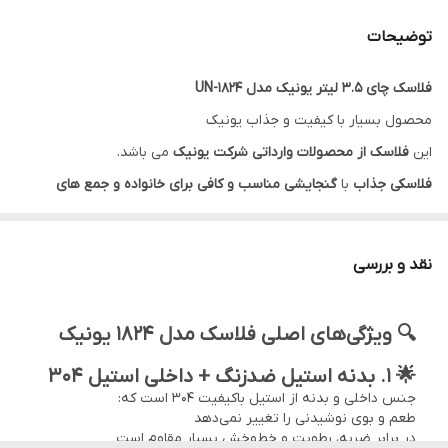
نوع فلاسک
پمپی
توضیحات
جنس بدنه داخلی
استیل ضد زنگ 18/10
فلاسک چای 3.5 لیتر یونیک مدل UN-1824
جنس بدنه خارجی
استیل ضد زنگ 18/10
محصول بسیار با کیفیت و جذاب یونیک
امکانات نگهداری
24 ساعت نگهداری آب سرد - 12 ساعت آب گرم
این
فلاسک از محصولات وارداتی شرکت یونیک
می باشد.
نوشیدنی
فلاسکی جذاب
با
گنجایشی مناسب و کافی برای خانواده و جمع های
دوستانه
بدنه استیل ضد زنگ
این
فلاسک
باعث شده تا شما به راحتی
فلاسک
را
نقد و بررسی
شست و شو دهید.
داخل استیل
فلاسک یونیک مدل 1824
به حفظ دمای مورد نظر شما می
🔍 ویژگی‌های اصلی فلاسک مدل 1824 یونیک
انجامد.
🌟 ۱. بدنه استیل ضدزنگ + داخلی استیل 304
شما میتوانید آب را با هر دمایی طی ساعات مختلف همراه داشته باشید.
جنس داخلی و بدنه از استیل باکیفیت 304 است که:
نوع استفاده از این
فلاسک
به صورت
پمپی
است که یاعث راحتی شماست
طعم و بوی نوشیدنی را تغییر نمی‌دهد
در برابر ضربه، رطوبت و خط‌وخش بسیار مقاوم است
و شما به راحتی فنجان خود و خانواده تان را در کمترین زمان ممکن از