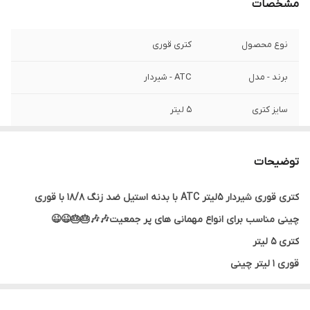
مشخصات
نوع محصول
کتری قوری
برند - مدل
ATC - شیردار
سایز کتری
5 لیتر
جنس بدنه خارجی
استیل 18/8 ضد زنگ و بسیار ضخیم
توضیحات
جنس کفه
چدن ضخیم 18/8
کتری قوری شیردار 5لیتر ATC با بدنه استیل ضد زنگ 18/8 با قوری
جنس درب
استیل ضد زنگ
چینی مناسب برای انواع مهمانی های پر جمعیت🎶🎶🎂🎂😉😉
جنس دسته
باکالیت ضد حرارت . نسوز . نشکن
کتری 5 لیتر
قوری 1 لیتر چینی
مشخصات قوری
1 لیتر - چینی
کتری استیل با کفه چدن
جنس شیر
استیل ضد زنگ - با سری باکالیت