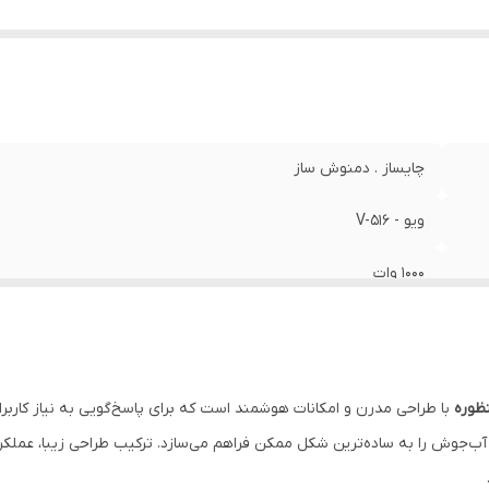
یز قوری
:
۰.۵ لیتر
نس کتری
:
پیرکس مقاوم در برابر حرارت
ع المنت
:
حرارتی مقاوم
نس قوری
:
پیرکس مقاوم در برابر حرارت
چایساز . دمنوش ساز
ویو - V-516
۱۰۰۰ وات
✅️
با سیستم ایمن و بهداشتی
ظوره
با طراحی مدرن و امکانات هوشمند است که برای پاسخ‌گویی به نیاز کارب
دیجیتال لمسی
آب‌جوش را به ساده‌ترین شکل ممکن فراهم می‌سازد. ترکیب طراحی زیبا، عملکرد س
استیل ضد زنگ ۳۰۴