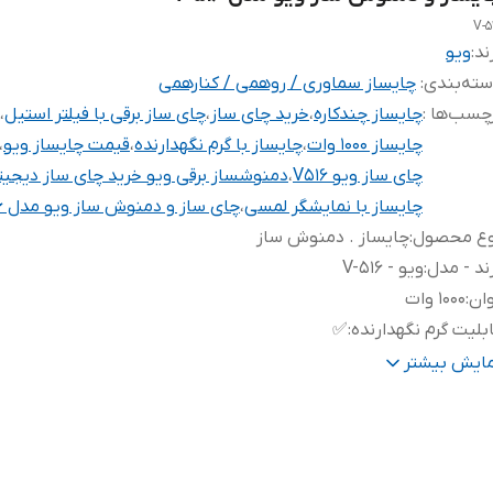
V-5
ند:
ویو
ته‌بندی
:
چایساز سماوری / روهمی / کنارهمی
چسب‌ها :
چایساز چندکاره
،
خرید چای ساز
،
چای ساز برقی با فیلتر استیل
،
چایساز 1000 وات
،
چایساز با گرم نگهدارنده
،
قیمت چایساز ویو
،
چای ساز ویو V516
،
دمنوشساز برقی ویو خرید چای ساز دیجیت
چایساز با نمایشگر لمسی
،
چای ساز و دمنوش ساز ویو مدل V516
وع محصول
:
چایساز . دمنوش ساز
ند - مدل
:
ویو - V-516
ان
:
۱۰۰۰ وات
بلیت گرم نگهدارنده
:
✅️
بلیت افزودن آب
:
با سیستم ایمن و بهداشتی
مایش بیشتر
ستگاه نمایش وضعیت
:
دیجیتال لمسی
لتر
:
استیل ضد زنگ ۳۰۴
یستم قطع کن خودکار
:
✅️
یز کتری
:
۱ لیتر