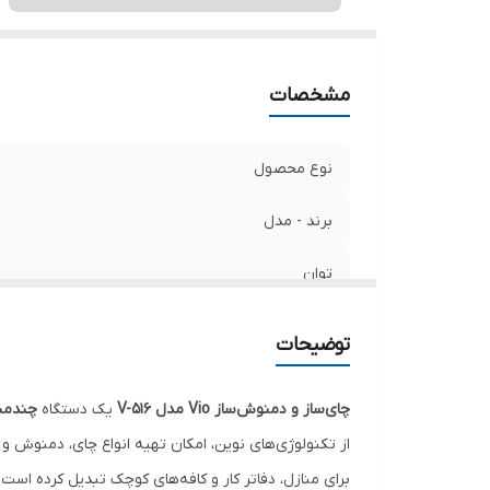
سا
ج
نو
مشخصات
ج
نوع محصول
برند - مدل
توان
قابلیت گرم نگهدارنده
توضیحات
قابلیت افزودن آب
چای‌ساز و دمنوش‌ساز Vio مدل V-516
یک دستگاه
چندمن
دستگاه نمایش وضعیت
از تکنولوژی‌های نوین، امکان تهیه انواع چای، دمنوش و 
برای منازل، دفاتر کار و کافه‌های کوچک تبدیل کرده است.
فیلتر