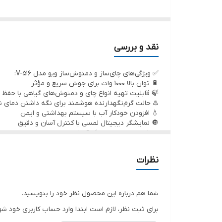
سیستم قطع کن خودکار
سایز کتری
نقد و بررسی
سایز قوری
✅ ویژگی‌های چای‌ساز و دمنوش‌ساز ویو مدل V-516:
🔋 توان بالا 1000 وات برای جوش سریع و مؤثر
جنس کتری
🍃 قابلیت تهیه انواع چای و دمنوش‌های گیاهی با حف
♨️ حالت گرم‌نگهدارنده هوشمند برای نگه داشتن دمای 
💧 افزودن خودکار آب با سیستم بهداشتی و ایمن
نوع المنت
🔘 نمایشگر دیجیتال لمسی با کنترل آسان و دقیق
🧼 فیلتر استیل ضدزنگ 304، مقاوم و بهداشتی
جنس قوری
🛑 سیستم ایمنی قطع خودکار هنگام کمبود آب یا داغ ش
🫖 مخزن 1 لیتری با طراحی مدرن و شفاف
نظرات
🎛️ چندین برنامه عملکرد متنوع برای کاربری‌های مختلف
🏠 مناسب برای منزل، محل کار، دفتر یا استفاده روزانه
شما هم درباره این محصول نظر خود را بنویسید.
برای ثبت نظر، لازم است ابتدا وارد حساب کاربری خود شو