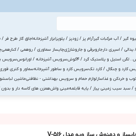
یوه گیر / آب مرکبات گیر
آرام پز / زودپز / پلوپز
ابزار آشپزخانه
اجاق گاز طرح فر / ف
پدالی / اسپری دار
جاروبرقی و جاروشارژی
چایساز سماوری / روهمی / کنارهمی
چ
لگن استیل و پلاستیک گرد / 4گوش
سرویس آشپزخانه / اورانوس
سرویس پذی
کارد و چنگال / کارد تک
سرویس کارد و ساطور آشپرخانه
سماور و کتری قوری
ب و خردکن و غذاساز
لوازم حمام و سرویس بهداشتی - نظافتی
ماشین لباسشو
و / سبد سیب زمینی پیاز / پایه قابلمه
مینی واش
همزن های کاسه دار و بدون 
یساز و دمنوش ساز ویو مدل V-516