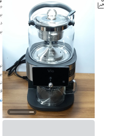
16
بر
دس
بر
ن
بر
تو
قا
قا
ن
د
فی
س
سا