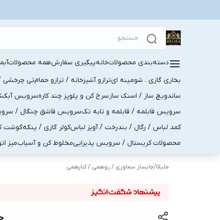
دسته‌بندی محصولات
خانه
پیگیری سفارش
همه محصولات
آبم
بخاری گازی . شومینه ای
ترازو آشپزخانه / ترازو حمام
تی چرخشی / 
ساندویچ ساز / اسنک ساز
سرخ کن و پلوپز چند کاره
سرویس آبکش . 
سرویس قابلمه / قابلمه و تابه تک
سرویس قاشق چنگال / سرویس 
کمد لباس / رگال / بندرخت / آویز لباس
کولر گازی / پنکه
گوشت کو
محصولات کریستال / سرویس پذیرایی
مخلوط کن و آسیاب
میز ات
ملیکا
/
چایساز سماوری / روهمی / کنارهمی
چا