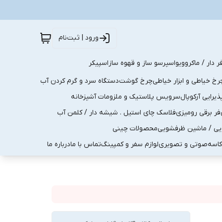
ورود | ثبت‌نام
ر دار / ماکروویو
اسپرسو ساز و قهوه ساز
اسپیکر
رخ خیاطی و ابزار خیاطی
چرخ گوشت
دستگاه سرد و گرم کردن آب
رایی آرکوپال
سرویس پلاستیک و ملزومات آشپزخانه
فر برقی رومیزی
فلاسک چای استیل . شیشه دار / کلمن آب
یی / ماشین ظرفشویی
محصولات چینی
کاسه
صوتی و تصویری
لوازم سفر و کمپینگ
تماس با ما
درباره ما