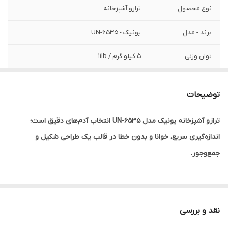
نوع محصول
ترازو آشپزخانه
برند - مدل
یونیک - UN-6535
توان وزنی
۵ کیلو گرم / 11lb
ظرفیت کاسه
۲ لیتر
توضیحات
نوع باتری
نیم قلم . ۲ عدد
ترازو آشپزخانه یونیک مدل UN-6535 انتخاب آدم‌های دقیق است؛
دقت
۱ گرم - ۰.۱ lb
اندازه‌گیری سریع، خوانا و بدون خطا در قالب یک طراحی شکیل و
واحد اندازه گیری
گرم . کیلو گرم . پوند (lb)
جمع‌وجور.
اگه آشپزی رو جدی می‌گیری، ترازو شوخی‌بردار نیست.
نقد و بررسی
ترازو آشپزخانه حرفه‌ای Unique UN-6535 دقیقاً همون ابزاریه که توی