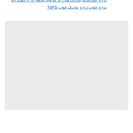
ترازو آشپزخانه یونیک مدل UN6535 حرفه ای با دقت بالا
،
طراحی: مدرن و کم‌حجم
ترازو خوب
،
ترازو یونیک خوب ۶۵۳۵
کاربری: خانگی و نیمه‌حرفه‌ای
نمایشگر: خوانا و واضح
🟢 مزایای محصول
اندازه‌گیری دقیق و سریع
طراحی شیک و امروزی
کیفیت ساخت بالا
کاربری آسان
مناسب استفاده روزمره و حرفه‌ای