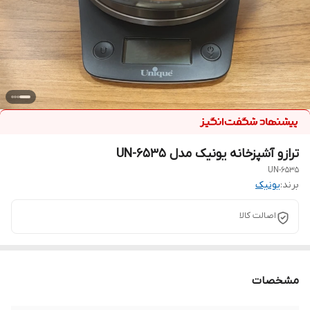
ترازو آشپزخانه یونیک مدل UN-6535
UN-6535
برند:
یونیک
اصالت کالا
مشخصات