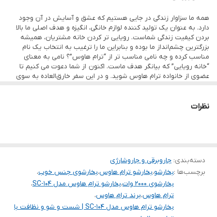
زمان آماده‌به‌کار با فشار حدود ۷±۱ دقیقه
همه ما سزاوار زندگی در جایی هستیم که عشق و آسایش در آن وجود
قابلیت : آبگیری ۱۵۰۰ میلی‌لیتر
خروج بخار
۴۵ الی ۵۰ گرم در دقیقه
دارد. به عنوان یک تولید کننده لوازم خانگی، انگیزه و هدف اصلی ما بالا
خروج بخار ۴۵±۵ گرم در دقیقه
بردن کیفیت زندگی شماست. رویایی‌ تر کردن خانه مشتریان، همیشه
زمان خروج بخار
۳۰ الی ۳۲ دقیقه
بزرگترین چشم‌انداز ما بوده و بنابراین ما را ترغیب به انتخاب یک نام
زمان خروج بخار حدود ۳۰±۲ دقیقه
مناسب کرده و چه نامی مناسب ‌تر از “ترام هاوس”؟ نامی به معنای
طول شلنگ
۲ متر
قابلیت : طول شلنگ ۲ متر
“خانه رویایی” که بیانگر هدف ماست. اکنون از شما دعوت می کنیم تا
عضوی از خانواده ترام هاوس شوید. و در این سفر خارق‌العاده به سوی
طول سیم برق ۳ متر
زندگی که مانند رویایی زیبا و آرام است، به ما بپیوندید.ترام هاوس تنها
طول سیم
۳ متر
یک برند نیست. بلکه راه و رسم زندگی، تعهد به عشق، آرامش و کیفیت
زمان خروج بخار با نازل بزرگ حدود ۳۰ دقیقه
است. آیا برای در آغوش کشیدن رویایتان آماده اید تا آن را از آن خود
نظرات
سایر توضیحات
زمان خروج بخار با نازل بزرگ حدود ۳۰ دقیقه
زمان خروج بخار با برس کف حدود ۲۸ دقیقه
کنید؟
زمان خروج بخار با برس کف حدود ۲۸ دقیقه
به ترام هاوس خوش آمدید.
زمان خروج بخار با برس اتو حدود ۲۸ دقیقه
زمان خروج بخار با برس اتو حدود ۲۸ دقیقه
دسته‌بندی
:
جاروبرقی و جاروشارژی
برچسب‌ها :
بخارشو
،
بخارشو ترام هاوس
،
بخارشوی جنس خوب
،
بخارشوی ۲۰۰۰ وات
،
بخارشو ترام هاوس مدل SC-104
،
ترام هاوس
،
برند ترام هاوس
،
بخارشو ترام هاوس مدل SC-104 | شست و شو و نظافت با