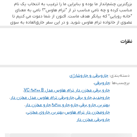
بزرگترین چشم‌انداز ما بوده و بنابراین ما را ترغیب به انتخاب یک نام
طول سیم
۵ متر
مناسب کرده و چه نامی مناسب ‌تر از “ترام هاوس”؟ نامی به معنای
“خانه رویایی” که بیانگر هدف ماست. اکنون از شما دعوت می کنیم تا
عضوی از خانواده ترام هاوس شوید. و در این سفر خارق‌العاده به سوی
زندگی که مانند رویایی زیبا و آرام است، به ما بپیوندید.ترام هاوس تنها
یک برند نیست. بلکه راه و رسم زندگی، تعهد به عشق، آرامش و کیفیت
است. آیا برای در آغوش کشیدن رویایتان آماده اید تا آن را از آن خود
نظرات
کنید؟
به ترام هاوس خوش آمدید.
دسته‌بندی
:
جاروبرقی و جاروشارژی
برچسب‌ها :
جاروبرقی
،
جارو برقی مخزن دار ترام هاوس مدل VC-90200 B
،
جاروجدید
،
جارو برقی
،
جاروبرقی ترام هاوس مدل مخزن دار
،
بهترین جارو برقی
،
جارو
،
جارو ۹۰۲۰۰
،
جارو مخزن دار
،
جارومخزن دار ترام هاوس
،
بهترین جاروی مخزنی
،
جاروبرقی مخزن دار