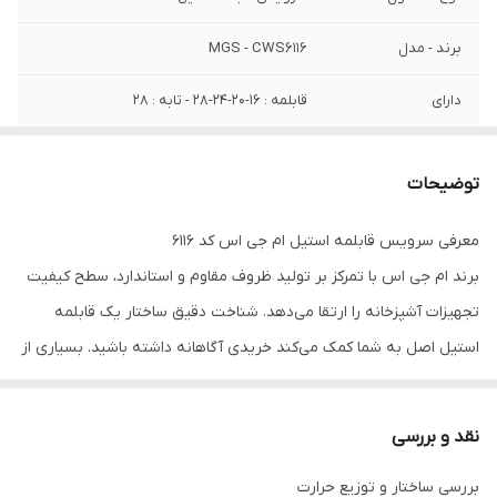
برند - مدل
MGS - CWS6116
دارای
قابلمه : 16-20-24-28 - تابه : 28
جنس بدنه
استیل
توضیحات
جنس داخل
استیل
معرفی سرویس قابلمه استیل ام جی اس کد ۶۱۱۶
تعداد لایه
5 لایه
برند ام جی اس با تمرکز بر تولید ظروف مقاوم و استاندارد، سطح کیفیت
جنس کفه
3 لایه استیل
تجهیزات آشپزخانه را ارتقا می‌دهد. شناخت دقیق ساختار یک قابلمه
استیل اصل به شما کمک می‌کند خریدی آگاهانه داشته باشید. بسیاری از
جنس روکش
استیل
کاربران هنگام تجهیز آشپزخانه، در کنار بررسی انواع سرویس قابلمه
میزان حرارت پذیری
نامحدود
استیل ایرانی، محصولات وارداتی شناسنامه‌دار را نیز ارزیابی می‌کنند.
نقد و بررسی
توجه به آلیاژهای استاندارد، مانند آنچه در یک قابلمه استیل ۱۸ ۱۰
درب
پیرکس با نوار سیلیکون و استیل
بررسی ساختار و توزیع حرارت
می‌بینیم، تاثیر مستقیمی بر دوام و سلامت پخت‌وپز دارد.