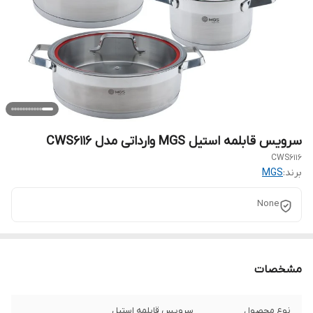
سرویس قابلمه استیل MGS وارداتی مدل CWS6116
CWS6116
برند:
MGS
None
مشخصات
نوع محصول
سرویس قابلمه استیل