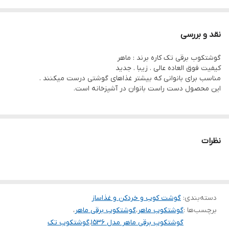
محصولی با کیفیت . فوق العاده عالی . زیبا . جدید
2 تیغه - استیل ضدزنگ
نقد و بررسی
مناسب برای له کردن گوشت و...
گوشتکوب برقی تک کاره برند : ماهر
کیفیت فوق العاده عالی . زیبا . جدید
مناسب برای بانوانی که بیشتر غذاهای گوشتی درست میکنند .
این محصول دست راست بانوان در آشپزخانه است.
نظرات
دسته‌بندی
:
گوشت کوب و خردکن و غذاساز
برچسب‌ها :
گوشتکوب ماهر
،
گوشتکوب برقی ماهر
،
گوشتکوب برقی ماهر مدل 1536
،
گوشتکوب تک