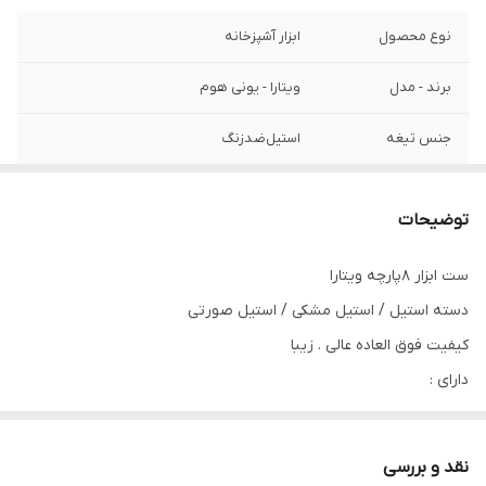
نوع محصول
ابزار آشپزخانه
برند - مدل
ویتارا - یونی هوم
جنس تیغه
استیل‌ضد‌زنگ‌
توضیحات
ست ابزار ۸پارچه ویتارا
دسته استیل / استیل مشکی / استیل صورتی
کیفیت فوق العاده عالی . زیبا
دارای :
کنسرو بازکن . رنده . پوست کن . همزن . صافی چای . پیتزا بر . چاقو
تیزکن
نقد و بررسی