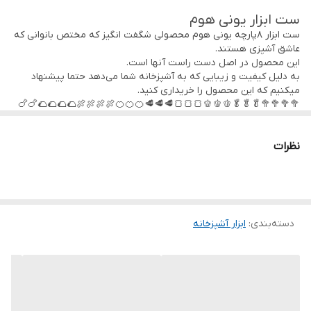
ست ابزار یونی هوم
ست ابزار ۸پارچه یونی هوم محصولی شگفت انگیز که مختص بانوانی که
عاشق آشپزی هستند.
این محصول در اصل دست راست آنها است.
به دلیل کیفیت و زیبایی که به آشپزخانه شما می‌دهد حتما پیشنهاد
میکنیم که این محصول را خریداری کنید.
🥦🥦🥦🥦🥬🥬🥬🫑🫑🫑🍞🍞🍞🥩🥩🥩🍊🍊🍊🍖🍖🍖🍖🌮🌮🌮🌮🍗🍗
🍗🍗🥓🥓🥓🍕🍕🍕🍫🍫🍫🎂🎂🎂🎂
نظرات
دسته‌بندی
:
ابزار آشپزخانه