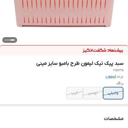
سبد پیک نیک لیمون طرح بامبو سایز مینی
175635
برند:
لیمون
رنگ
وانیلی
توسی
کرپ
مشخصات