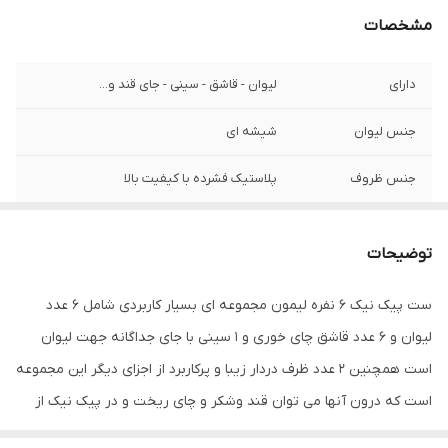
مشخصات
دارای
لیوان - قاشق - سینی - جای قند و...
جنس لیوان
شیشه ای
جنس ظروف
پلاستیک فشرده با کیفیت بالا
برند
لیمون
توضیحات
نوع محصول
سرویس چای و صبحانه خوری 6نفره
ست پیک نیک 6 نفره لیمون مجموعه ای بسیار کاربردی شامل 6 عدد
لیوان و 6 عدد قاشق چای خوری و 1 سینی با جای جداگانه جهت لیوان
است همچنین 2 عدد ظرف دردار زیبا و پرکاربرد از اجزای دیگر این مجموعه
است که درون آنها می توان قند وشکر و چای ریخت و در پیک نیک از
آنها استفاده کرد تمامی این مجموعه ظروف داخل ظرف دردار بزرگی است