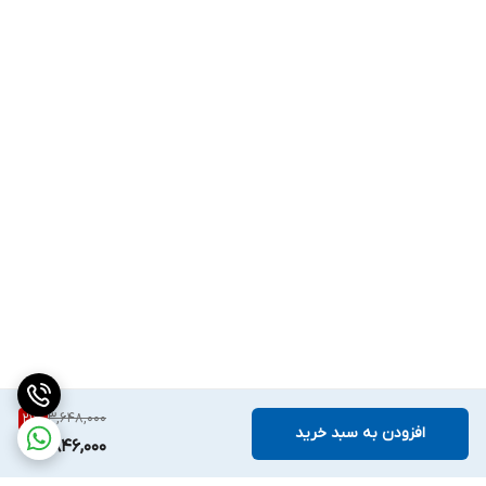
3,648,000
21
%
افزودن به سبد خرید
2,846,000