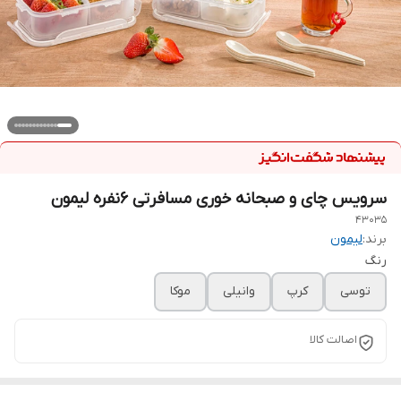
سرویس چای و صبحانه خوری مسافرتی 6نفره لیمون
43035
برند:
لیمون
رنگ
توسی
کرپ
وانیلی
موکا
اصالت کالا