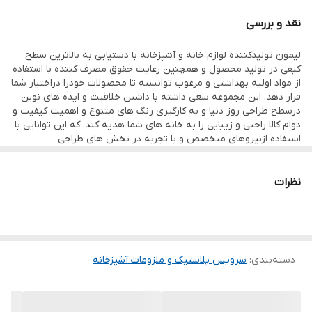
که دستگیره زیبایی جهت حمل آسان آن روی در ظرف خودنمایی می کند
نقد و بررسی
سرویس چای و صبحانه خوری مسافرتی 6 نفره
لیمون تولیدکننده لوازم خانه و آشپزخانه با دستیابی به بالاترین سطح
کد محصول : 43035
کیفی در تولید محصول و همچنین رعایت حقوق مصرف کننده با استفاده
از مواد اولیه بهداشتی و مرغوب توانسته تا محصولات خودرا دراختیار شما
قرار دهد. این مجموعه سعی داشته با داشتن خلاقیت و ایده های نوین
ابعاد
درسطح طراحی روز دنیا و به کارگیری رنگ های متنوع و اهمیت کیفیت و
عرض: 21cm
دوام کالا راحتی و زیبایی را به خانه های شما هدیه کند. که این توانایی با
استفاده ازنیروهای متخصص و با تجربه در بخش های طراحی
طول: 26.5cm
محصول،قالبسازی،تولیدو بخش کنترل کیفیت صورت گرفته و توانسته با
دراختیار گذاشتن محصولات خود درتمام سطح کشور و حتی صادرات به
ارتفاع: 17.5cm
موفقیت برسد.
نظرات
دسته‌بندی
:
سرویس پلاستیک و ملزومات آشپزخانه