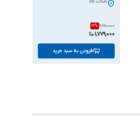
اصالت کالا
21
%
2,280,000
1,779,000
افزودن به سبد خرید