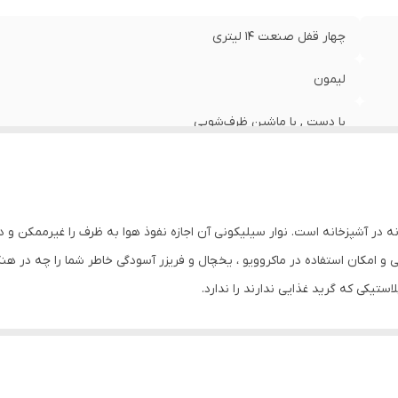
چهار قفل صنعت 14 لیتری
لیمون
با دست , با ماشین ظرف‌شویی
پلاستیک
35 سانتی متر
نه در آشپزخانه است. نوار سیلیکونی آن اجازه نفوذ هوا به ظرف را غیرممکن و د
25 سانتی متر
 امکان استفاده در ماکروویو ، یخچال و فریزر آسودگی خاطر شما را چه در هن
یکی که گرید غذایی ندارند را ندارد.
23 سانتی متر
14 لیتر
دارای رنگ توسی . وانیلی . کرپ می باشد. رنگ مورد نظر را در بخش