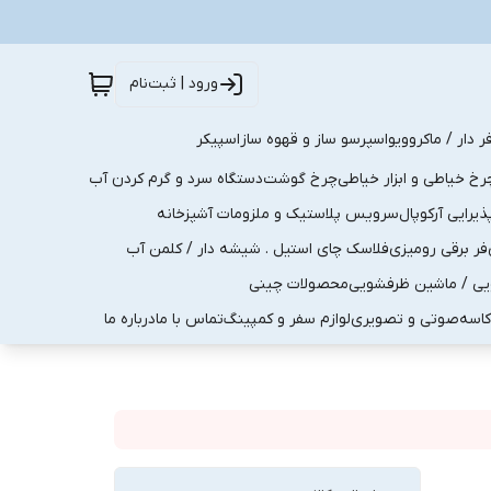
ورود | ثبت‌نام
ر دار / ماکروویو
اسپرسو ساز و قهوه ساز
اسپیکر
رخ خیاطی و ابزار خیاطی
چرخ گوشت
دستگاه سرد و گرم کردن آب
رایی آرکوپال
سرویس پلاستیک و ملزومات آشپزخانه
فر برقی رومیزی
فلاسک چای استیل . شیشه دار / کلمن آب
یی / ماشین ظرفشویی
محصولات چینی
کاسه
صوتی و تصویری
لوازم سفر و کمپینگ
تماس با ما
درباره ما