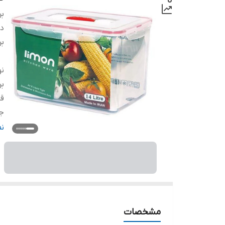
بر
دس
بر
ن
بر
ق
ج
ط
ن
ع
ار
ح
ر
مشخصات