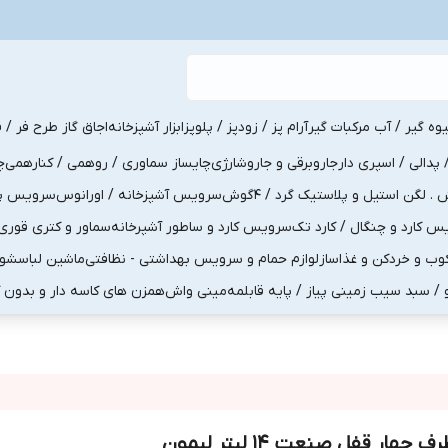
یوه گیر / آب مرکبات گیر
آرام پز / زودپز / پلوپز
ابزار آشپزخانه
اجاق گاز طرح فر / ف
پدالی / اسپری دار
جاروبرقی و جاروشارژی
چایساز سماوری / روهمی / کنارهمی
چ
لگن استیل و پلاستیک گرد / 4گوش
سرویس آشپزخانه / اورانوس
سرویس پذی
کارد و چنگال / کارد تک
سرویس کارد و ساطور آشپرخانه
سماور و کتری قوری
ب و خردکن و غذاساز
لوازم حمام و سرویس بهداشتی - نظافتی
ماشین لباسشو
و / سبد سیب زمینی پیاز / پایه قابلمه
مینی واش
همزن های کاسه دار و بدون 
ف چهار قفل صنعت 14 لیتر لیمون