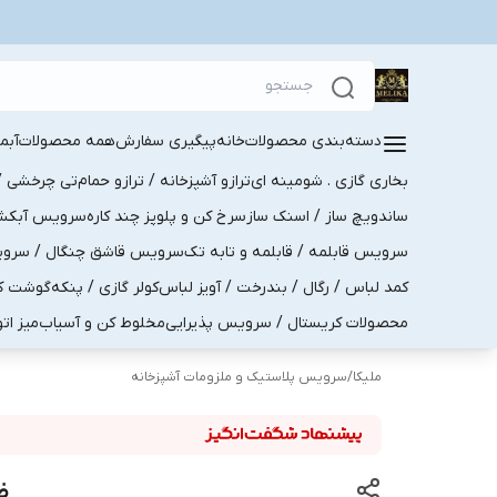
دسته‌بندی محصولات
خانه
پیگیری سفارش
همه محصولات
آبم
بخاری گازی . شومینه ای
ترازو آشپزخانه / ترازو حمام
تی چرخشی / 
ساندویچ ساز / اسنک ساز
سرخ کن و پلوپز چند کاره
سرویس آبکش . 
سرویس قابلمه / قابلمه و تابه تک
سرویس قاشق چنگال / سرویس 
کمد لباس / رگال / بندرخت / آویز لباس
کولر گازی / پنکه
گوشت کو
محصولات کریستال / سرویس پذیرایی
مخلوط کن و آسیاب
میز ات
ملیکا
/
سرویس پلاستیک و ملزومات آشپزخانه
ظر