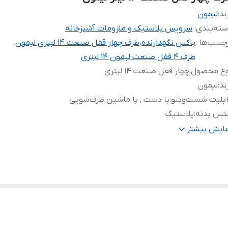
ند:
لیمون
ته‌بندی
:
سرویس پلاستیک و ملزومات آشپزخانه
چسب‌ها :
باکس نگهدارنده
،
ظرف چهار قفل صنعت 14 لیتری لیمون
،
ظرف 4 قفل صنعت لیمون 14 لیتری
وع محصول
:
چهار قفل صنعت 14 لیتری
ند
:
لیمون
ابلیت شست‌وشو
:
با دست , با ماشین ظرف‌شویی
نس بدنه
:
پلاستیک
ول
:
35 سانتی متر
مایش بیشتر
رض
:
25 سانتی متر
تفاع
:
23 سانتی متر
جم داخلی
:
14 لیتر
نگ
:
دارای رنگ توسی . وانیلی . کرپ می باشد. رنگ مورد نظر را در بخش
توضیحات ثبت کنید