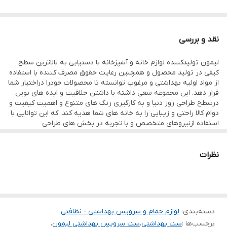
ابعاد
سطل
نقد و بررسی
طول: 19cm عرض: 19cm ارتفاع: 25cm
لیمون تولیدکننده لوازم خانه و آشپزخانه با دستیابی به بالاترین سطح
فرچه
کیفی در تولید محصول و همچنین رعایت حقوق مصرف کننده با استفاده
طول: 10cm عرض: 9cm ارتفاع: 38cm
از مواد اولیه بهداشتی و مرغوب توانسته تا محصولات خودرا دراختیار شما
قرار دهد. این مجموعه سعی داشته با داشتن خلاقیت و ایده های نوین
جا مسواکی
درسطح طراحی روز دنیا و به کارگیری رنگ های متنوع و اهمیت کیفیت و
طول: 7cm عرض: 6cm ارتفاع: 10.5cm
دوام کالا راحتی و زیبایی را به خانه های شما هدیه کند. که این توانایی با
استفاده ازنیروهای متخصص و با تجربه در بخش های طراحی
جا صابونی
محصول،قالبسازی،تولیدو بخش کنترل کیفیت صورت گرفته و توانسته با
دراختیار گذاشتن محصولات خود درتمام سطح کشور و حتی صادرات به
طول: 12.5cm عرض: 8.5cm ارتفاع: 2.5cm
موفقیت برسد.
نظرات
جا دستمالی
دوستان عزیز توجه کنید : شرکت لیمون به تازگی تغییراتی در بدنه این
محصول ایجاد کرده است.
طول: 13cm ارتفاع: 15cm
آن هم اینکه بدنه محصول را طرحدار کرده و روی آن طرح ماربل را چاپ
جا مایعی
میکند.
لطفا هنگام خرید توجه کنید.
طول: 8.5cm عرض: 6cm ارتفاع: 17cm
دسته‌بندی
:
لوازم حمام و سرویس بهداشتی - نظافتی
برچسب‌ها :
ست بهداشتی
،
ست سرویس بهداشتی لیمون
،