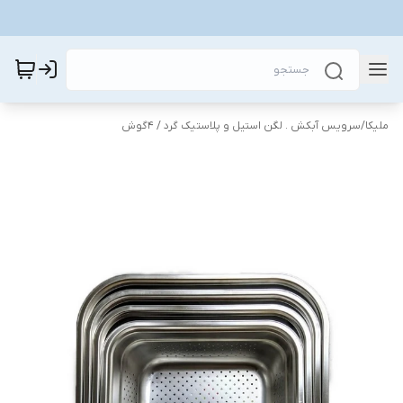
ملیکا
/
سرویس آبکش . لگن استیل و پلاستیک گرد / 4گوش