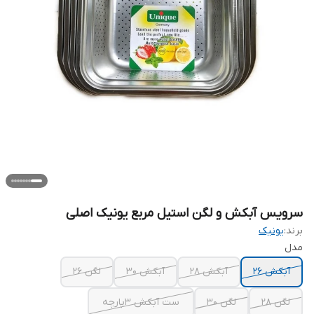
سرویس آبکش و لگن استیل مربع یونیک اصلی
برند:
یونیک
مدل
آبکش 26
آبکش 28
آبکش 30
لگن 26
لگن 28
لگن 30
ست آبکش ۳پارچه