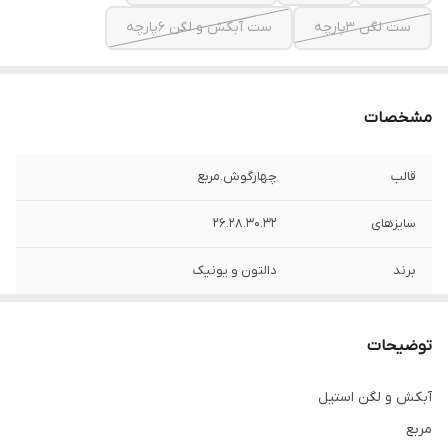
ست لگن ۳پارچه
ست آبکش و لگن ۶پارچه
مشخصات
قالب
چهارگوش‌.مربع
سایزهای
26.28.30.32
برند
دالتون و یونیک
بدنه
استیل‌ ضد زنگ
توضیحات
آبکش و لگن استیل
مربع