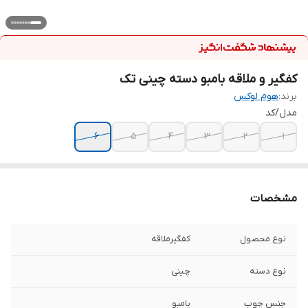
کفگیر و ملاقه بامبو دسته چینی تک
برند:
هوم لوکس
مدل‌/‌کد
۶
۵
۴
۳
۲
۱
مشخصات
نوع محصول
کفگیر‌ملاقه‌
نوع دسته
چینی
جنس چوب
بامبو