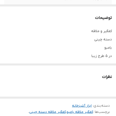
برند
هوم‌لوکس
توضیحات
کفگیر و ملاقه
دسته چینی
بامبو
در ۵ طرح زیبا
نظرات
دسته‌بندی
:
ابزار آشپزخانه
برچسب‌ها :
کفگیر ملاقه بامبو
،
کفگیر ملاقه دسته چینی
،