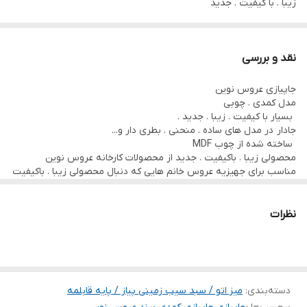
زیبا . با کیفیت . جدید
در رنگبندی متنوع
در مدل های متفاوت
نقد و بررسی
دارای کشو . سبد های حصیری . پارچه دار
جاپیازی عروس نوین
مدل کمدی . چوبی
بسیار با کیفیت . زیبا . جدید .
جادار در مدل های ساده . منحنی . بطری دار و...
ساخته شده از چوب MDF
محصولی زیبا . باکیفیت . جدید از محصولات کارخانه عروس نوین
مناسب برای جهیزیه عروس خانم هایی که دنبال محصولی زیبا . باکیفیت
و جدید هستند.
با قیمت هایی استثنایی
نظرات
دسته‌بندی
:
میز اتو / سبد سیب زمینی پیاز / پایه قابلمه