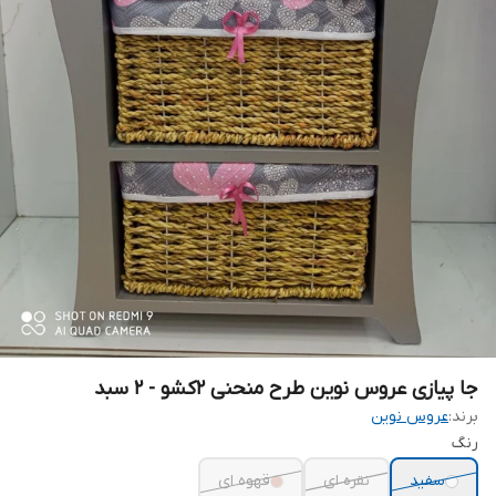
جا پیازی عروس نوین طرح منحنی ۲کشو - ۲ سبد
برند:
عروس نوین
رنگ
سفید
نقره ای
قهوه‌ ای