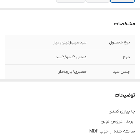
مشخصات
نوع محصول
سبد‌سیب‌زمینی‌و‌پیاز
طرح
منحنی‌.‌۲کشو‌/‌۲سبد
جنس سبد
حصیری‌/پارچه‌دار
برند
عروس‌نوین
توضیحات
بدنه
چوب‌MDF
جا پیازی کمدی
برند : عروس نوین
ساخته شده از چوب MDF