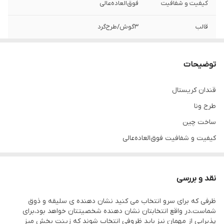
کیفیت و شفافیت
فوق‌العاده‌عالی
قالب
۳گوش/طرح‌گرد
طرح
ونا‌ساده
توضیحات
ساخت
چین
قندان کریستال
درصد کریستال
۲۴%
طرح ونا
برند
ورمونت
ساخت چین
کیفیت و شفافیت فوق‌العاده‌عالی
نقد و بررسی
ظرفی که برای سرو انتخاب می کنید نشان دهنده ی سلیقه و ذوق
شماست،در واقع انتخابتان نشان دهنده شخصیتتان خواهد بود،برای
پذیرایی از مهمان نیز باید ظروفی انتخاب شوند که زینت بخش میز