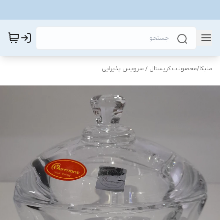
ملیکا
/
محصولات کریستال / سرویس پذیرایی