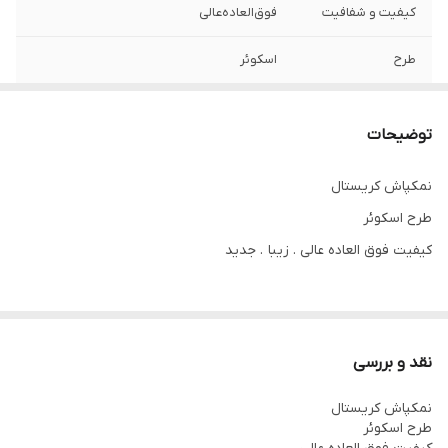
کیفیت و شفافیت
فوق‌العاده‌عالی
طرح
اسکوئر
درصد کریستال
۲۴%
توضیحات
برند
بوهمن
نمکپاش کریستال
طرح اسکوئر
کیفیت فوق العاده عالی . زیبا . جدید
نقد و بررسی
نمکپاش کریستال
طرح اسکوئر