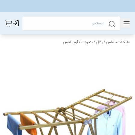
ملیکا
/
کمد لباس / رگال / بندرخت / آویز لباس