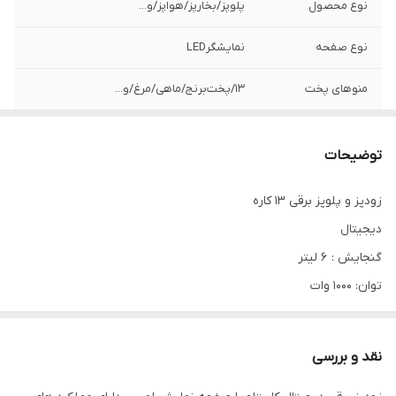
نوع محصول
پلوپز‌/‌بخار‌پز/‌هواپز‌/و...
نوع صفحه
نمایشگر‌LED
منوهای پخت
۱۳/‌پخت‌برنج‌/‌ماهی‌/مرغ‌/و...
مدل‌%2f‌کد
CPC900
توضیحات
کیفیت
فوق‌العاده‌عالی
زودپز و پلوپز برقی 13 کاره
کنترل پنل
دیجیتال
دیجیتال
قابل استفاده به
پلوپز‌/بخارپز‌/هواپز‌و...
گنجایش : 6 لیتر
عنوان
توان: 1000 وات
دارای تایمر 24 ساعته قابل تنظیم
ظرفیت
۱۰الی۱۲نفر
کنترل پنل : دیجیتال
نقد و بررسی
طول سیم
۱متر
دارای صفحه نمایشگر دیجیتال با 13 عملکرد مختلف پخت