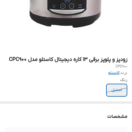
زودپز و پلوپز برقی 13 کاره دیجیتال کاستلو مدل CPC900
CPC900
برند:
کاستلو
رنگ
استیل
مشخصات