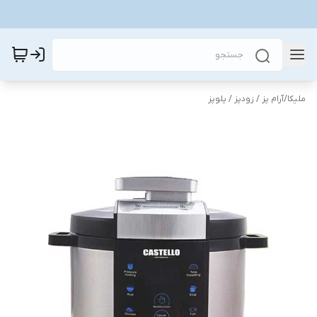
ملیکا
/
آرام پز / زودپز / پلوپز