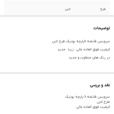
طرح
لاین
دارای
قابلمه‌سایزهای‌۲۰/۲۴/۲۸‌/تابه‌سایز‌۲۸/‌
کفگیر‌و‌ملاقه‌۳پارچه‌/‌۲عدد‌دستگیره‌قابلمه
توضیحات
داخل
گرانيت
سرویس قابلمه ۱۱پارچه یونیک طرح لاین
کیفیت فوق العاده عالی . زیبا . جدید
تعداد
۱۱پارچه
در رنگ های متفاوت و جدید
برند
یونیک
بدنه
چدن
نقد و بررسی
سرویس قابلمه ۱۱ پارچه یونیک
طرح لاین
کیفیت فوق العاده عالی