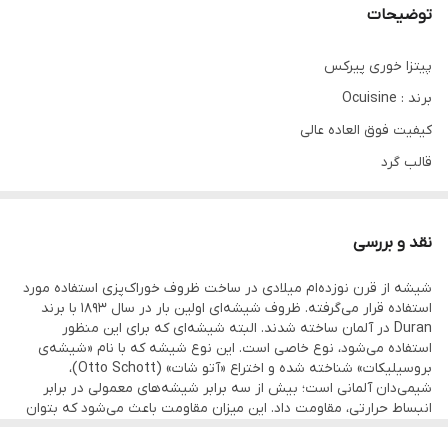
توضیحات
قابل استفاده در
ماکروویو/توستر‌/سولاردوم
پیتزا خوری پیرکس
سایز
23×26
برند : Ocuisine
سایر مشخصات
قابل استفاده از دمای ۴۰- تا ۳۰۰ درجه سانتیگراد
کیفیت فوق العاده عالی
- قابل شستشو در ماشین ظرفشویی - دارای
قالب گرد
کیفیت تضمین شده شرکت پیرکس - دارای
قابلیت حفظ گرما برای مدت طولانی
جنس
پیرکس‌نشکن
نقد و بررسی
تحمل دما گرم
۳۰۰تا۵۷۲درجه‌سانتی‌گراد
شیشه از قرن نوزده‌ام میلادی در ساخت ظروف خوراک‌پزی استفاده ‌مورد
استفاده قرار می‌گرفته. ظروف شیشه‌ای اولین بار در سال 1893 با برند
Duran در آلمان ساخته شدند. البته شیشه‌ای که برای این منظور
تحمل دما سرد
40-
استفاده می‌شود، نوع خاصی است. این نوع شیشه که با نام «شیشه‌ی
بروسیلیکات» شناخته شده و اختراع «آتو شات» (Otto Schott)،
شیمی‌دان آلمانی است؛ بیش از سه برابر شیشه‌های معمولی در برابر
انبساط حرارتی، مقاومت داد. این میزان مقاومت باعث می‌شود که بتوان
از شیشه‌ی بروسیلیکات در ساخت ظروف خوراک‌پزی استفاده کرد. لازم به