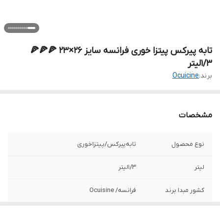
تابه پیرکس پیتزا خوری فرانسه سایز 26×23 🍕🍕🍕
1/3لیتر
برند:
Ocuicine
مشخصات
نوع محصول
تابه‌پیرکس‌/‌پیتزا‌خوری
لیتر
1/3لیتر
کشور مبدا برند
فرانسه/ Ocuisine
قالب
گرد‌/‌دالبری