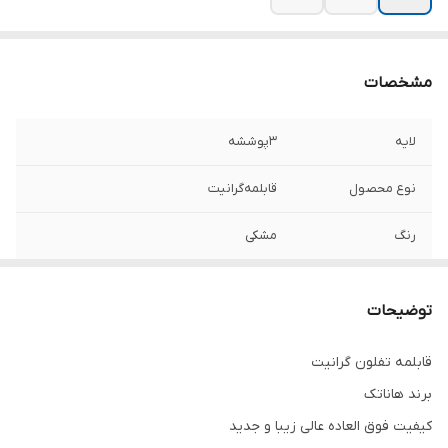
مشخصات
لایه
۳پوششه
نوع محصول
قابلمه‌گرانیت
رنگ
مشکی
دسته
استیل‌روکش‌دار‌/‌پرس‌شده‌به‌خود‌قابلمه
توضیحات
داخل
گرانیت
قابلمه تفلون گرانيت
برند
هاناتک
برند هاناتک
بدنه
تفلون
کیفیت فوق العاده عالی زیبا و جدید