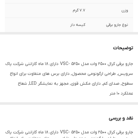
وزن
7.7 گرم
نوع جارو برقی
کیسه دار
نوع محصول
جاروبرقی
توضیحات
مدل طراحی
سیم جمع کن خودکار
جارو برقی کرال 2500 وات مدل VSC- 5250 دارای 18 ماه گارانتی شرکت پاک
محدوده طول کابل
کم‌تر از 5 متر
سرویس, طراحی ارگونومی محصول, دارای برس های متفاوت برای انواع
برق
سطوح, صدای کم, دارای مکش قوی, مجهز به نمایشگر LED, شعاع
محدوده توان
2000 تا 2500 وات
عملکرد 10 متر
مصرفی
گنجایش مخزن جارو
5لیتر
برقی
نقد و بررسی
قدرت موتور
2500
جارو برقی کرال 2500 وات مدل VSC- 5250 دارای 18 ماه گارانتی شرکت پاک