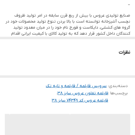
_
ضخامت ورق
2/60 میلی متر
صنایع تولیدی عروس با بیش از ربع قرن سابقه در امر تولید ظروف
مناسب برای
16 الی 20 نفر
نچسب آشپزخانه توانسته است با بالا بردن تنوع تولید محصولات خود در
گروه های کششی، دایکاست و فورج نام خود را در میان معدود تولید
کنندگان داخل کشور قرار دهد که به تولید کالای با کیفیت ایرانی اقدام
می نماید.
بهره مندی از خطوط پیشرفته و اتوماتیک روز با استفاده از فن آوری های
نوین وجه تمایز صنایع تولیدی عروس در بازارهای داخلی و زمینه ساز
نظرات
حضور در بازارهای صادراتی است، که گواه این امر رضایت مشتریان داخلی
و خارجی، و استقبال از تنوع محصولات تولیدی عروس می باشد.
دسته‌بندی
:
سرویس قابلمه / قابلمه و تابه تک
برچسب‌ها :
قابلمه تفلون عروس سایز 38
،
قابلمه عروس کد 74349 سایز 38