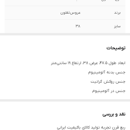
برند
عروس‌تفلون
سایز
۳۸
کیفیت
فوق‌العاده‌عالی
توضیحات
مشخصات دسته
الترامید - 2 دسته
ابعاد طول ۴۷.۵، عرض ۳۸، ارتفاع ۱۹ سانتی‌متر
جنس درب
آلومینیوم
جنس بدنه آلومینیوم
جنس بدنه داخلی
گرانیت نوک مدادی
جنس روکش گرانیت
جنس در آلومینیوم
جنس بدنه خارجی
کششی ( تفلون )
کشور مبدا برند ایران
ابعاد
19*38*47/5 سانتی متر
تعداد دسته دو عدد
نقد و بررسی
امکانات ظاهری در
گنجایش
19 لیتر
ربع قرن تجربه تولید کالای باکیفیت ایرانی
سایر توضیحات - جنس دسته: الترامید و فلز