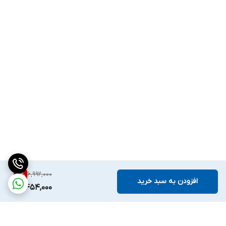
6,992,000
21
%
افزودن به سبد خرید
5,454,000