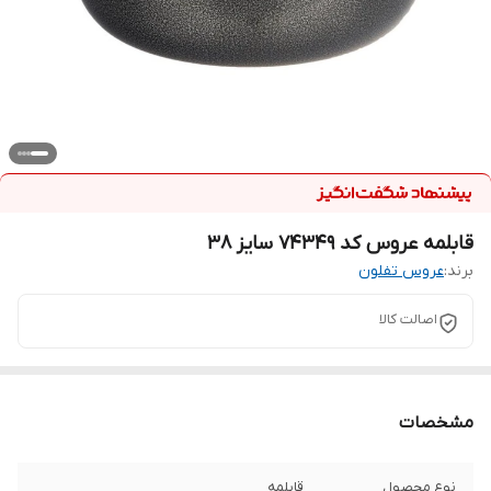
قابلمه عروس کد 74349 سایز 38
برند:
عروس تفلون
اصالت کالا
مشخصات
نوع محصول
قابلمه