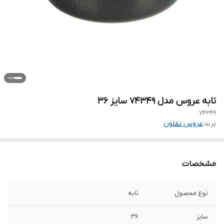
تابه عروس مدل 74349 سایز 36
۷۴۳۴۹
برند:
عروس تفلون
مشخصات
نوع محصول
تابه
سایز
۳۶