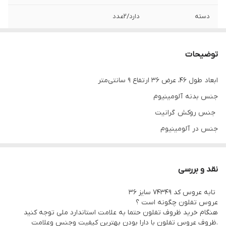
دسته
دارد/۲عدد
درب
دارد
توضیحات
جنس درب
آلومینیوم
ابعاد طول ۴۶، عرض ۳۶ ارتفاع ۹ سانتی‌متر
جنس داخل
گرانیت
جنس بدنه آلومینیوم
جنس بدنه
آلومینیوم
جنس روکش گرانیت
جنس در آلومینیوم
برند
عروس‌تفلون
قابلیت استفاده در فر
تعداد دسته دو عدد
نقد و بررسی
امکانات ظاهری در
تابه عروس کد ۷۴۳۴۹ سایز ۳۶
سایر توضیحات
عروس تفلون چگونه است ؟
ابعاد بسته‌بندی: طول ۳۷، عرض ۱۰.۵، ارتفاع ۳۵.۵ سانتی‌متر
هنگام خرید ظروف تفلون حتما به علامت استاندارد ملی توجه کنید
.ظروف عروس تفلون با دارا بودن بهترین کیفیت وجنس وعلامت
دارای دسته فلزی با روکش الترامید