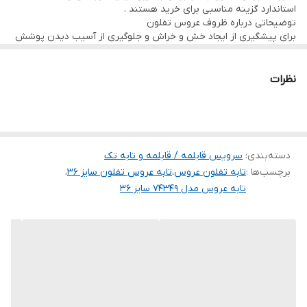
استاندارد گزینه مناسبی برای خرید هستند .
توضیحاتی درباره ظروف عروس تفلون
برای پیشگیری از ایجاد خش و خراش و جلوگیری از آسیب دیدن پوشش
سطح داخلی تابه عروس سایز ۳۶ قاشق‌های تیز را به کف ظرف نکشید و
هنگام پخت‌وپز تنها از قاشق‌های چوبی و پلاستیکی که گوشه‎های تیز
ندارند استفاده کنید .
نظرات
ظروف تفلون را با ابر نرم بشویید تا خراش برندارند. برای شستن این
ظروف از اسفنج زبر و سیم ظرفشویی استفاده نکنید چون با این کار
پوشش داخلی ظرف آسیب می‎بیند و احتمال آزاد شدن مواد سمی آن
افزایش می‎یابد .
از ظروف تفلونی که دچار آسیب شده‌اند به هیچ وجه استفاده نکنید.
دسته‌بندی
:
سرویس قابلمه / قابلمه و تابه تک
احتمال ورود مواد زیان‎آور به بدن از طریق ظروف تفلونی که هنگام
برچسب‌ها :
تابه تفلون عروس
،
تابه عروس تفلون سایز ۳۶
،
پخت‌وپز آسیب دیده‌اند، بیشتر است .
هیچ وقت برای صرفه‌جویی در اقتصاد خانواده ظروف تفلون را بازسازی
تابه عروس مدل 74349 سایز 36
نکنید. نوع ماده مصرفی و شیوه کار واحدهای بازسازی ظروف تفلون مورد
تایید وزارت بهداشت نیست.
ظروف تفلون عرضه شده در سایت ملیکا همگی از بهترین مارک بوده و
گرانیت داخل آنها از مواد کاملا بهداشتی ساخته شده ورنگ بدنه مقاوم
در برابر گرما وشعله است .