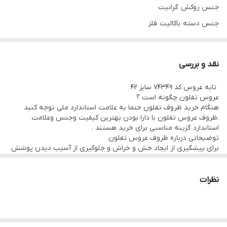
جنس بدنه
آلومینیوم
جنس روکش گرانیت
جنس دسته باکالیت فلز
برند
عروس‌تفلون
جنس در آلومینیوم
تعداد دسته دو عدد
نقد و بررسی
امکانات ظاهری در
تابه عروس کد ۷۴۳۴۹ سایز ۴۲
عروس تفلون چگونه است ؟
هنگام خرید ظروف تفلون حتما به علامت استاندارد ملی توجه کنید
.ظروف عروس تفلون با دارا بودن بهترین کیفیت وجنس وعلامت
استاندارد گزینه مناسبی برای خرید هستند .
توضیحاتی درباره ظروف عروس تفلون
برای پیشگیری از ایجاد خش و خراش و جلوگیری از آسیب دیدن پوشش
سطح داخلی تابه عروس سایز ۴۲ قاشق‌های تیز را به کف ظرف نکشید و
هنگام پخت‌وپز تنها از قاشق‌های چوبی و پلاستیکی که گوشه‎های تیز
ندارند استفاده کنید .
نظرات
ظروف تفلون را با ابر نرم بشویید تا خراش برندارند. برای شستن این
ظروف از اسفنج زبر و سیم ظرفشویی استفاده نکنید چون با این کار
پوشش داخلی ظرف آسیب می‎بیند و احتمال آزاد شدن مواد سمی آن
افزایش می‎یابد .