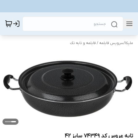
ملیکا
/
سرویس قابلمه / قابلمه و تابه تک
تابه عروس کد 74349 سایز 42