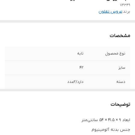
۷۴۳۴۹
برند:
عروس تفلون
مشخصات
نوع محصول
تابه
سایز
۴۲
دسته
دارد/۲عدد
درب
دارد
توضیحات
جنس درب
آلومینیوم
ابعاد ۹ × ۴۱.۵ × ۵۴ سانتی‌متر
جنس داخل
گرانیت
جنس بدنه آلومینیوم