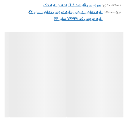
از ظروف تفلونی که دچار آسیب شده‌اند به هیچ وجه استفاده نکنید.
دسته‌بندی
:
سرویس قابلمه / قابلمه و تابه تک
احتمال ورود مواد زیان‎آور به بدن از طریق ظروف تفلونی که هنگام
برچسب‌ها :
تابه تفلون عروس
،
تابه عروس تفلون سایز ۴۲
،
پخت‌وپز آسیب دیده‌اند، بیشتر است .
هیچ وقت برای صرفه‌جویی در اقتصاد خانواده ظروف تفلون را بازسازی
تابه عروس کد 74349 سایز 42
نکنید. نوع ماده مصرفی و شیوه کار واحدهای بازسازی ظروف تفلون مورد
تایید وزارت بهداشت نیست.
ظروف تفلون عرضه شده در سایت ملیکا همگی از بهترین مارک بوده و
گرانیت داخل آنها از مواد کاملا بهداشتی ساخته شده ورنگ بدنه مقاوم
در برابر گرما وشعله است .