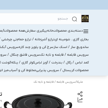
دسته‌بندی محصولات
خانه
پیگیری سفارش
همه محصولات
آبم
بخاری گازی . شومینه ای
ترازو آشپزخانه / ترازو حمام
تی چرخشی / 
ساندویچ ساز / اسنک ساز
سرخ کن و پلوپز چند کاره
سرویس آبکش . 
سرویس قابلمه / قابلمه و تابه تک
سرویس قاشق چنگال / سرویس 
کمد لباس / رگال / بندرخت / آویز لباس
کولر گازی / پنکه
گوشت کو
محصولات کریستال / سرویس پذیرایی
مخلوط کن و آسیاب
میز ات
ملیکا
/
سرویس قابلمه / قابلمه و تابه تک
تا
۴۹
بر