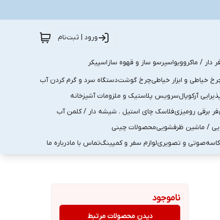
ورود | ثبت‌نام
ر دار / ماکروویو
اسپرسو ساز و قهوه ساز
اسپیکر
رخ خیاطی و ابزار خیاطی
چرخ گوشت
دستگاه سرد و گرم کردن آب
رایی آرکوپال
سرویس پلاستیک و ملزومات آشپزخانه
فر برقی رومیزی
فلاسک چای استیل . شیشه دار / کلمن آب
یی / ماشین ظرفشویی
محصولات چینی
کاسه
صوتی و تصویری
لوازم سفر و کمپینگ
تماس با ما
درباره ما
ناموجود
دیدن محصولات مرتبط