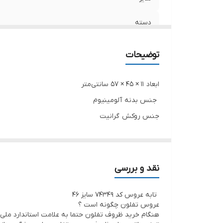
دسته
درب
توضیحات
جنس درب
ابعاد ۱۱ × ۴۵ × ۵۷ سانتی‌متر
جنس داخل
جنس بدنه آلومینیوم
جنس روکش گرانیت
جنس بدنه
جنس دسته فلز
برند
جنس در آلومینیوم
تعداد دسته دو عدد
نقد و بررسی
امکانات ظاهری در
تابه عروس کد ۷۴۳۴۹ سایز ۴۶
عروس تفلون چگونه است ؟
هنگام خرید ظروف تفلون حتما به علامت استاندارد ملی