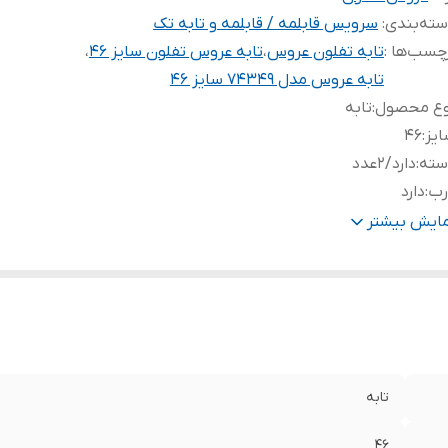
ته‌بندی
:
سرویس قابلمه / قابلمه و تابه تک
چسب‌ها :
تابه تفلون عروس
،
تابه عروس تفلون سایز ۴۶
،
تابه عروس مدل 74349 سایز 46
وع محصول
:
تابه
یز
:
۴۶
سته
:
دارد/۲عدد
رب
:
دارد
نس درب
:
آلومینیوم
مایش بیشتر
نس داخل
:
گرانیت
نس بدنه
:
آلومینیوم
ند
:
عروس‌تفلون
تابه
۴۶