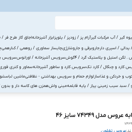
یوه گیر / آب مرکبات گیر
آرام پز / زودپز / پلوپز
ابزار آشپزخانه
اجاق گاز طرح فر / ف
پدالی / اسپری دار
جاروبرقی و جاروشارژی
چایساز سماوری / روهمی / کنارهمی
چ
لگن استیل و پلاستیک گرد / 4گوش
سرویس آشپزخانه / اورانوس
سرویس پذی
کارد و چنگال / کارد تک
سرویس کارد و ساطور آشپرخانه
سماور و کتری قوری
ب و خردکن و غذاساز
لوازم حمام و سرویس بهداشتی - نظافتی
ماشین لباسشو
و / سبد سیب زمینی پیاز / پایه قابلمه
مینی واش
همزن های کاسه دار و بدون 
به عروس مدل 74349 سایز 46
۷۴۳
ند:
عروس تفلون