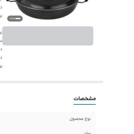
دس
بر
ن
سا
د
د
ج
ن
ج
ج
بر
مشخصات
نوع محصول
سایز