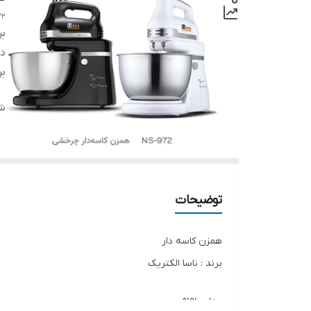
72
بر
دس
بر
شن
توضیحات
همزن کاسه دار
برند : ناسا الکتریک
مدل : 972