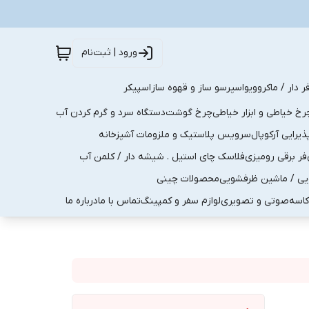
ورود | ثبت‌نام
ر دار / ماکروویو
اسپرسو ساز و قهوه ساز
اسپیکر
رخ خیاطی و ابزار خیاطی
چرخ گوشت
دستگاه سرد و گرم کردن آب
رایی آرکوپال
سرویس پلاستیک و ملزومات آشپزخانه
فر برقی رومیزی
فلاسک چای استیل . شیشه دار / کلمن آب
یی / ماشین ظرفشویی
محصولات چینی
کاسه
صوتی و تصویری
لوازم سفر و کمپینگ
تماس با ما
درباره ما