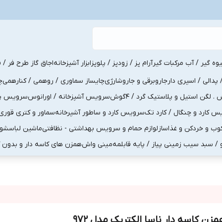
یوه گیر / آب مرکبات گیر
آرام پز / زودپز / پلوپز
ابزار آشپزخانه
اجاق گاز طرح فر / ف
پدالی / اسپری دار
جاروبرقی و جاروشارژی
چایساز سماوری / روهمی / کنارهمی
چ
لگن استیل و پلاستیک گرد / 4گوش
سرویس آشپزخانه / اورانوس
سرویس پذی
کارد و چنگال / کارد تک
سرویس کارد و ساطور آشپرخانه
سماور و کتری قوری
ب و خردکن و غذاساز
لوازم حمام و سرویس بهداشتی - نظافتی
ماشین لباسشو
و / سبد سیب زمینی پیاز / پایه قابلمه
مینی واش
همزن های کاسه دار و بدون 
مزن کاسه دار ناسا الکتریک مدل 972