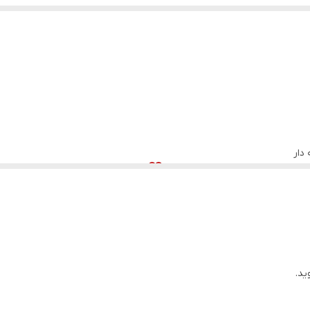
ولیه آشپزی
دار
ید.