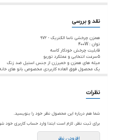
توان : 800W
تنظیم سرعت به طور دلخواه : 5 سرعته - توربو دار
نقد و بررسی
کاسه دار : استیل ضدزنگ - 4 لیتر
همزن : استیل ضدزنگ - 2سری
همزن چرخشی ناسا الکتریک - 972
توان : 400W
خمیر زن : استیل ضدزنگ - 2سری
قابلیت چرخش خودکار کاسه
کاربرد : مخلوط کردن انواع خمیر و مایعات و تهیه مواد ا
5سرعت انتخابی و عملکرد توربو
میله های همزن و خمیرزن از جنس استیل ضد زنگ
دارای قابلیت های : جداسازی آسان - (تنظیم سرعت:5سرعته) - عملکرد چرخشی پایه به صورت سه بُعدی - پایه ضد لغزش و...
یک محصول فوق العاده کاربردی مخصوص بانو های خانه 
نظرات
شما هم درباره این محصول نظر خود را بنویسید.
برای ثبت نظر، لازم است ابتدا وارد حساب کاربری خود شو
افزودن نظر