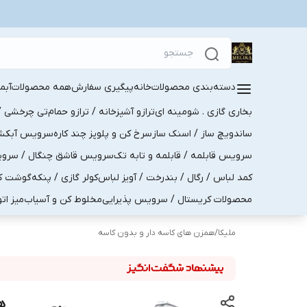
دسته‌بندی محصولات
خانه
پیگیری سفارش
همه محصولات
آبم
بخاری گازی . شومینه ای
ترازو آشپزخانه / ترازو حمام
تی چرخشی / 
ساندویچ ساز / اسنک ساز
سرخ کن و پلوپز چند کاره
سرویس آبکش . 
سرویس قابلمه / قابلمه و تابه تک
سرویس قاشق چنگال / سرویس 
کمد لباس / رگال / بندرخت / آویز لباس
کولر گازی / پنکه
گوشت کو
محصولات کریستال / سرویس پذیرایی
مخلوط کن و آسیاب
میز ات
ملیکا
/
همزن های کاسه دار و بدون کاسه
ه