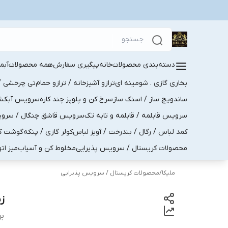
دسته‌بندی محصولات
خانه
پیگیری سفارش
همه محصولات
آبم
بخاری گازی . شومینه ای
ترازو آشپزخانه / ترازو حمام
تی چرخشی / 
ساندویچ ساز / اسنک ساز
سرخ کن و پلوپز چند کاره
سرویس آبکش . 
سرویس قابلمه / قابلمه و تابه تک
سرویس قاشق چنگال / سرویس 
کمد لباس / رگال / بندرخت / آویز لباس
کولر گازی / پنکه
گوشت کو
محصولات کریستال / سرویس پذیرایی
مخلوط کن و آسیاب
میز ات
ملیکا
/
محصولات کریستال / سرویس پذیرایی
ز
بر