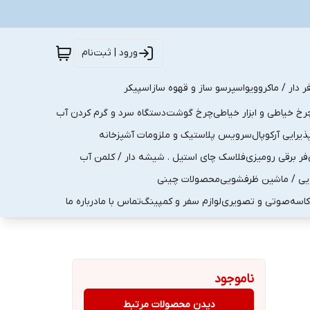
ورود | ثبت‌نام
ر دار / ماکروویو
اسپرسو ساز و قهوه ساز
اسپیکر
رخ خیاطی و ابزار خیاطی
چرخ گوشت
دستگاه سرد و گرم کردن آب
رایی آرکوپال
سرویس پلاستیک و ملزومات آشپزخانه
فر برقی رومیزی
فلاسک چای استیل . شیشه دار / کلمن آب
یی / ماشین ظرفشویی
محصولات چینی
کاسه
صوتی و تصویری
لوازم سفر و کمپینگ
تماس با ما
درباره ما
ناموجود
دیدن محصولات مرتبط