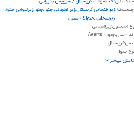
ته‌بندی
:
محصولات کریستال / سرویس پذیرایی
چسب‌ها :
زیر فنجانی کریستال
،
زیر فنجانی جنوا
،
جنوا
،
زیرلیوانی جنوا
،
زیرفنجانی جنوا
،
کریستال
وع محصول
:
زیرفنجانی
ند - مدل
:
جنوا - Aeerta
نس
:
کریستال
رح
:
جنوا
صد کریستال
:
۲۴%
مایش بیشتر