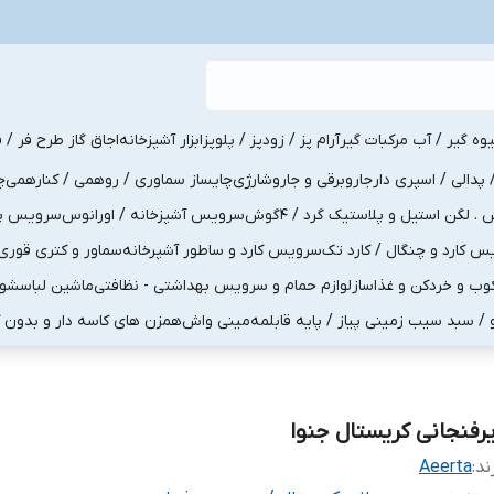
یوه گیر / آب مرکبات گیر
آرام پز / زودپز / پلوپز
ابزار آشپزخانه
اجاق گاز طرح فر / ف
پدالی / اسپری دار
جاروبرقی و جاروشارژی
چایساز سماوری / روهمی / کنارهمی
چ
لگن استیل و پلاستیک گرد / 4گوش
سرویس آشپزخانه / اورانوس
سرویس پذی
کارد و چنگال / کارد تک
سرویس کارد و ساطور آشپرخانه
سماور و کتری قوری
ب و خردکن و غذاساز
لوازم حمام و سرویس بهداشتی - نظافتی
ماشین لباسشو
و / سبد سیب زمینی پیاز / پایه قابلمه
مینی واش
همزن های کاسه دار و بدون 
یرفنجانی کریستال جنوا
ند:
Aeerta