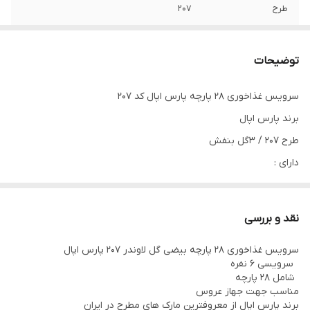
طرح
۲۰۷
قالب
بیضی
توضیحات
تعداد
۲۸پارچه
سرویس غذاخوری 28 پارچه پارس اپال کد 207
دارای
پلوخوری/میوه‌خوری/خورشت‌خوری/
برند پارس اپال
کاسه‌ماست/کاسه‌سالاد/‌دیس/نمکپاش
طرح 207 / 3گل بنفش
جنس
فوق‌العاده‌عالی
دارای :
پلو خوری 6عدد
شفافیت
فوق‌العاده‌عالی
خورشت خوری 6عدد
نقد و بررسی
قابل استفاده در
ماکروویو
میوه خوری 6عدد
سرویس غذاخوری ۲۸ پارچه بیضی گل لاوندر ۲۰۷ پارس اپال
پیاله ماست 6عدد
قابل شست و شو در
ماشین‌ظرفشویی
سرویسی ۶ نفره
دیس 1عدد
شامل ۲۸ پارچه
مناسب جهت جهاز عروس
کاسه سالاد 1عدد
برند پارس اپال از معروفترین مارک های مطرح در ایران