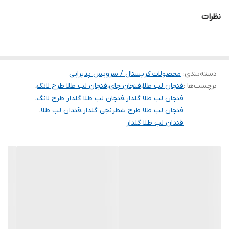
پرفروش شرکت بلینک‌مکس می باشد.
نظرات
دوستان عزیز
فنجان و قندان را هم به صورت تک تک میتوانید تهیه کنید هم به
صورت ست
دسته‌بندی
:
محصولات کریستال / سرویس پذیرایی
برچسب‌ها :
فنجان لب طلا
،
فنجان چای
،
فنجان لب طلا طرح لانگ
،
فنجان لب طلا گلدار
،
فنجان لب طلا گلدار طرح لانگ
،
فنجان لب طلا طرح شطرنجی گلدار
،
قندان لب طلا
،
قندان لب طلا گلدار