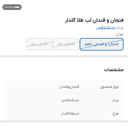
فنجان و قندان لب طلا گلدار
برند:
بلینک‌مکس
مدل
فنجان و قندان باهم
فنجان تک
قندان تک
مشخصات
نوع محصول
فنجان‌‌و‌قندان
برند
بلینک‌مکس
طرح
لب‌طلا‌/‌گلدار
جنس
کریستال24%